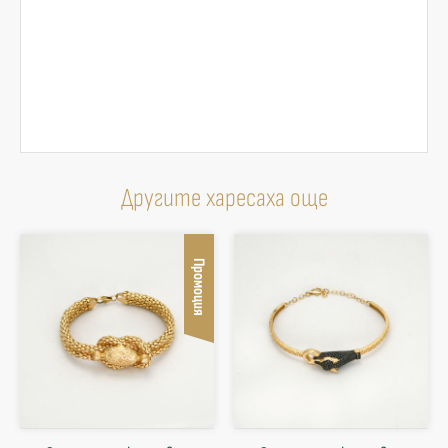
Другите харесаха още
Промоция