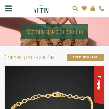
Златни дамски гривни
Златна дамска гривна
439 € | 858.61 лв.
Продаден