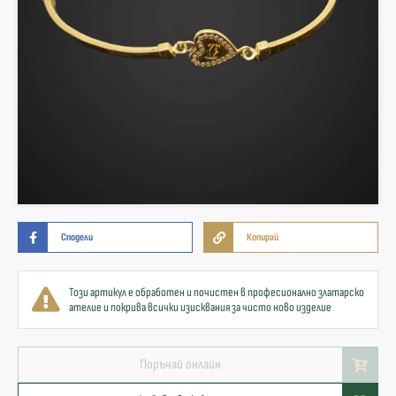
Сподели
Копирай
Този артикул е обработен и почистен в професионално златарско
ателие и покрива всички изисквания за чисто ново изделие
Поръчай онлайн