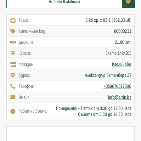
Добави в любими
Тегло:
5.29 гр. x 83 € | 162.33 лв.
Артикулен код:
06000231
Дължина:
21.00 cm.
Карат:
Злато 14к/585
Mагазин:
Каолиново
Адрес:
Александър Батемберг 27
Телефон:
+359878812300
Имейл:
info@altin.bg
Понеделник - Петък от 8:30 до 17:00 часа
Работно време:
Събота от 8:30 до 14:30 часа