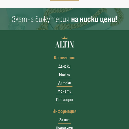
Златна бижутерия
на ниски цени!
Категории
Дамски
Мъжки
Детски
Монети
Промоции
Информация
За нас
Контакти