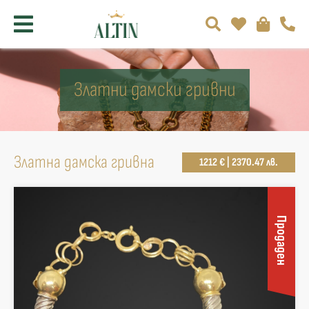
Златни дамски гривни
Златна дамска гривна
1212 € | 2370.47 лв.
Продаден