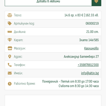
Добави в любими
Тегло:
14.6 гр. x 83 € | 162.33 лв.
Артикулен код:
06000219
Дължина:
21.00 cm.
Карат:
Злато 14к/585
Mагазин:
Каолиново
Адрес:
Александър Батемберг 27
Телефон:
+359878812300
Имейл:
info@altin.bg
Понеделник - Петък от 8:30 до 17:00 часа
Работно време:
Събота от 8:30 до 14:30 часа