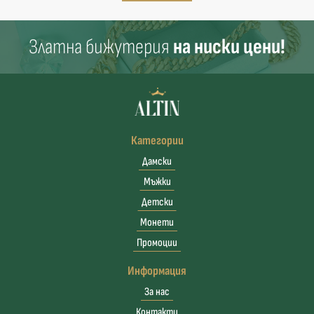
Златна бижутерия
на ниски цени!
Категории
Дамски
Мъжки
Детски
Монети
Промоции
Информация
За нас
Контакти