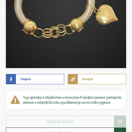
Сподели
Копирай
Този артикул е обработен и почистен в професионално златарско
ателие и покрива всички изисквания за чисто ново изделие
Поръчай онлайн