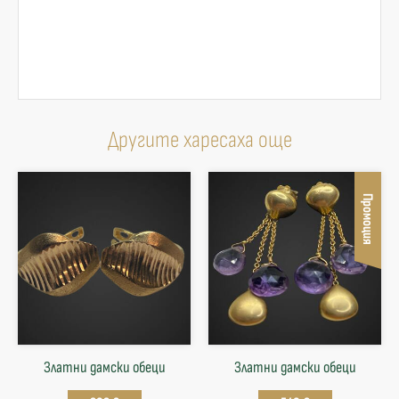
Другите харесаха още
Промоция
Златни дамски обеци
Златни дамски обеци