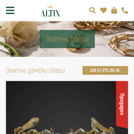
Златни обеци
Златни дамски обеци
139 € | 271.86 лв.
Продаден