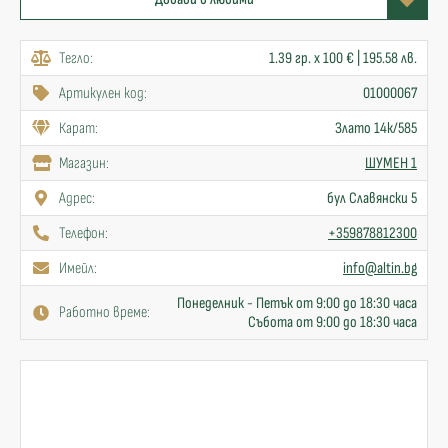
Тегло:
1.39 гр. x 100 € | 195.58 лв.
Артикулен код:
01000067
Карат:
Злато 14к/585
Mагазин:
ШУМЕН 1
Адрес:
бул Славянски 5
Телефон:
+359878812300
Имейл:
info@altin.bg
Понеделник - Петък от 9:00 до 18:30 часа
Работно време:
Събота от 9:00 до 18:30 часа