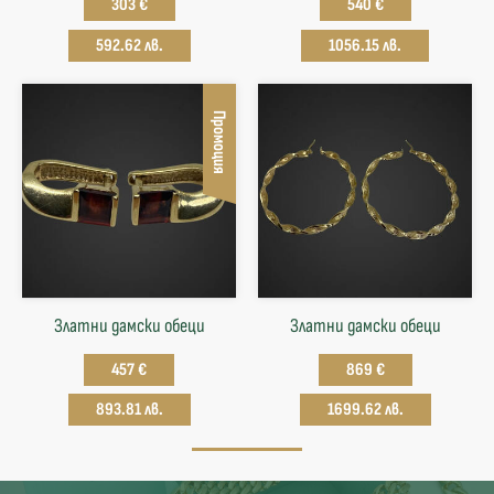
303 €
540 €
592.62 лв.
1056.15 лв.
Промоция
Златни дамски обеци
Златни дамски обеци
457 €
869 €
893.81 лв.
1699.62 лв.