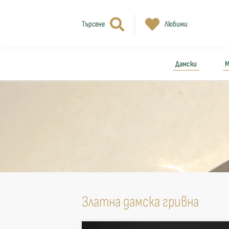
Търсене
Любими
Дамски
М
Златна дамска гривна