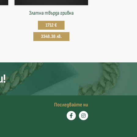
Златна твърда гривнa
1712 €
3348.38 лв.
и!
Последвайте ни