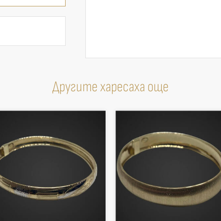
Другите харесаха още