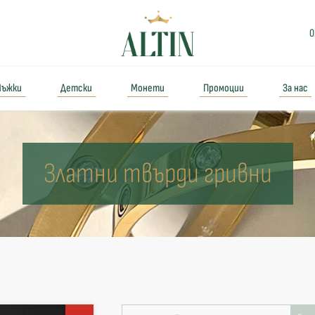
0
ъжки
Детски
Монети
Промоции
За нас
Златни твърди гривни