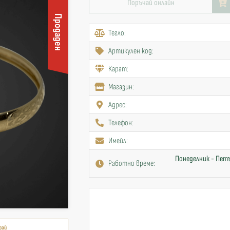
Поръчай онлайн
Продаден
Тегло:
Артикулен код:
Карат:
Mагазин:
Адрес:
Телефон:
Имейл:
Понеделник - Петъ
Работно време:
рай