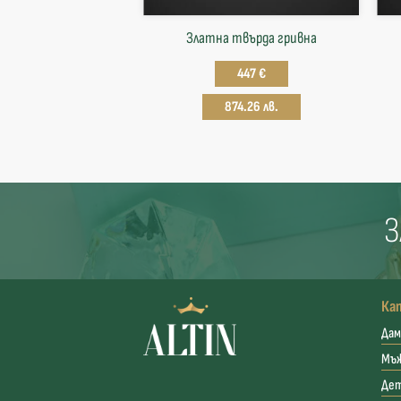
Златна твърда гривнa
447 €
874.26 лв.
З
Ка
Дам
Мъ
Де