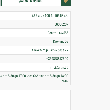
Добави в любими
4.32 гр. x 100 € | 195.58 лв.
06000207
Злато 14к/585
Каолиново
Александър Батемберг 27
+359878812300
info@altin.bg
к от 8:30 до 17:00 часа Събота от 8:30 до 14:30
часа