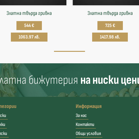
Златна твърда гривнa
Златна твърда гривнa
544 €
725 €
1063.97 лв.
1417.98 лв.
латна бижутерия
на ниски цен
тегории
Информация
ски
За нас
жки
Контакти
тски
Общи условия