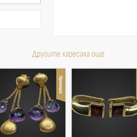
Другите харесаха още
Промоция