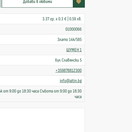
Добави в любими
3.37 гр. x 0.3 € | 0.59 лв.
01000066
Злато 14к/585
ШУМЕН 1
бул Славянски 5
+359878812300
info@altin.bg
к от 9:00 до 18:30 часа Събота от 9:00 до 18:30
часа