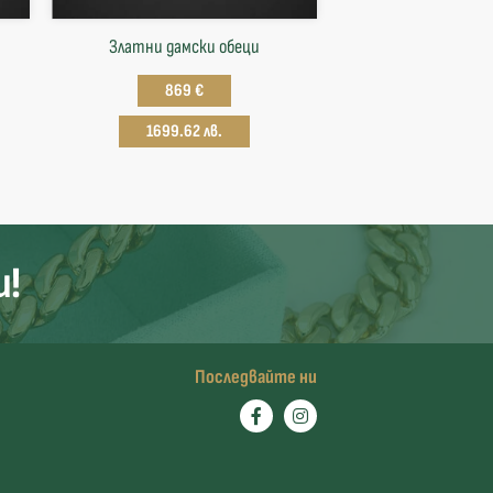
Златни дамски обеци
869 €
1699.62 лв.
и!
Последвайте ни