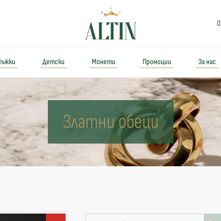
0
ъжки
Детски
Монети
Промоции
За нас
Златни обеци