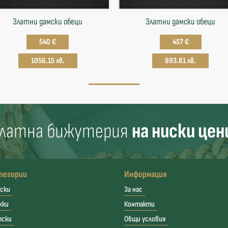
Златни дамски обеци
Златни дамски обеци
540 €
457 €
1056.15 лв.
893.81 лв.
латна бижутерия
на ниски цен
тегории
Информация
ски
За нас
жки
Контакти
тски
Общи условия