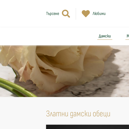
Търсене
Любими
Дамски
М
Златни дамски обеци