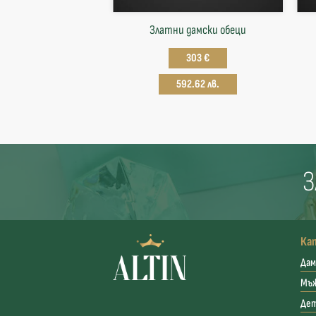
Златни дамски обеци
303 €
592.62 лв.
З
Ка
Дам
Мъ
Де