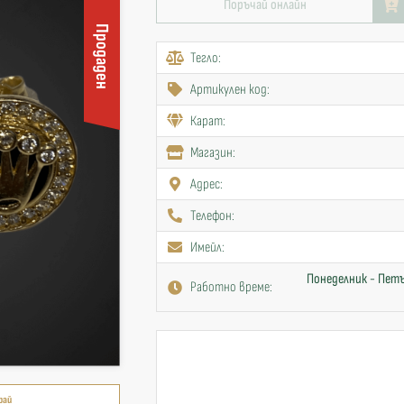
Поръчай онлайн
Продаден
Тегло:
Артикулен код:
Карат:
Mагазин:
Адрес:
Телефон:
Имейл:
Понеделник - Петъ
Работно време:
рай