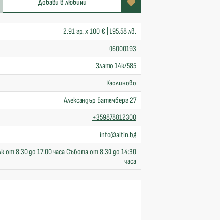
Добави в любими
2.91 гр. x 100 € | 195.58 лв.
06000193
Злато 14к/585
Каолиново
Александър Батемберг 27
+359878812300
info@altin.bg
к от 8:30 до 17:00 часа Събота от 8:30 до 14:30
часа