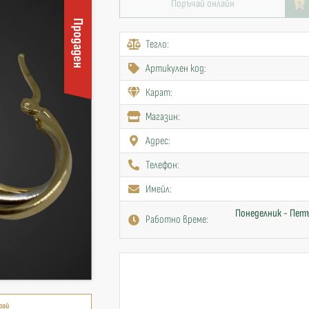
Поръчай онлайн
Продаден
Тегло:
Артикулен код:
Карат:
Mагазин:
Адрес:
Телефон:
Имейл:
Понеделник - Петъ
Работно време:
рай