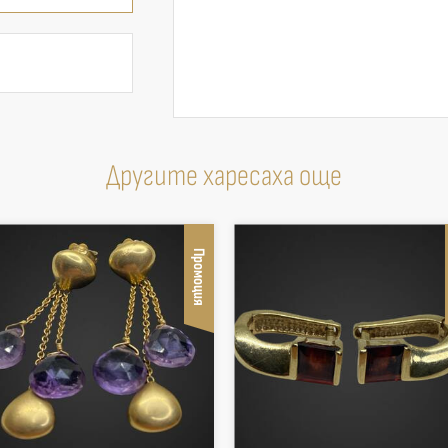
Другите харесаха още
Промоция