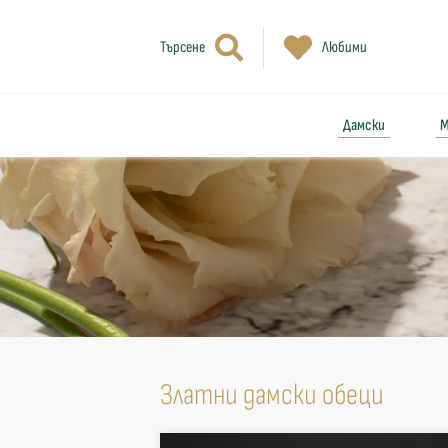
Търсене
Любими
Дамски
М
Златни дамски обеци