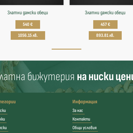
Златни дамски обеци
Златни дамски обеци
540 €
457 €
1056.15 лв.
893.81 лв.
латна бижутерия
на ниски цен
тегории
Информация
ски
За нас
жки
Контакти
тски
Общи условия