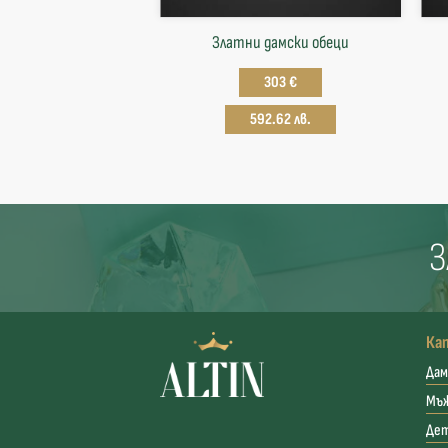
Златни дамски обеци
303 €
592.62 лв.
З
Ка
Дам
Мъ
Де