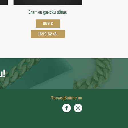
Златни дамски обеци
869 €
1699.62 лв.
и!
Последвайте ни