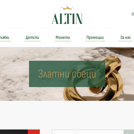
0
ъжки
Детски
Монети
Промоции
За нас
Златни обеци