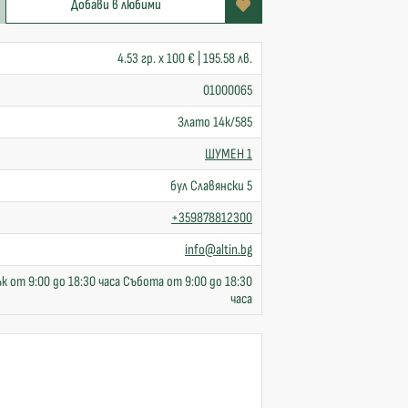
Добави в любими
4.53 гр. x 100 € | 195.58 лв.
01000065
Злато 14к/585
ШУМЕН 1
бул Славянски 5
+359878812300
info@altin.bg
к от 9:00 до 18:30 часа Събота от 9:00 до 18:30
часа