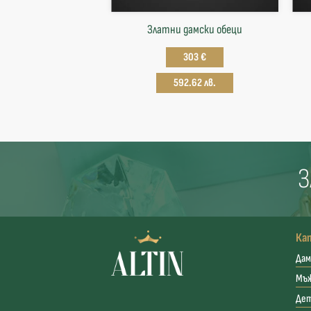
Златни дамски обеци
303 €
592.62 лв.
З
Ка
Дам
Мъ
Де