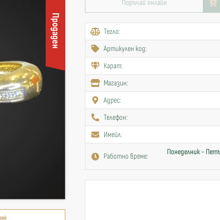
Поръчай онлайн
Продаден
Тегло:
Артикулен код:
Карат:
Mагазин:
Адрес:
Телефон:
Имейл:
Понеделник - Петъ
Работно време:
рай