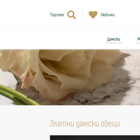
Търсене
Любими
Дамски
М
Златни дамски обеци