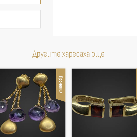
Другите харесаха още
Промоция