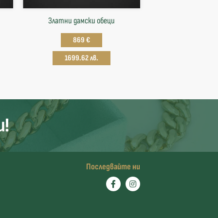
Златни дамски обеци
869 €
1699.62 лв.
и!
Последвайте ни