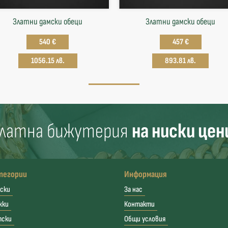
Златни дамски обеци
Златни дамски обеци
540 €
457 €
1056.15 лв.
893.81 лв.
латна бижутерия
на ниски цен
тегории
Информация
ски
За нас
жки
Контакти
тски
Общи условия