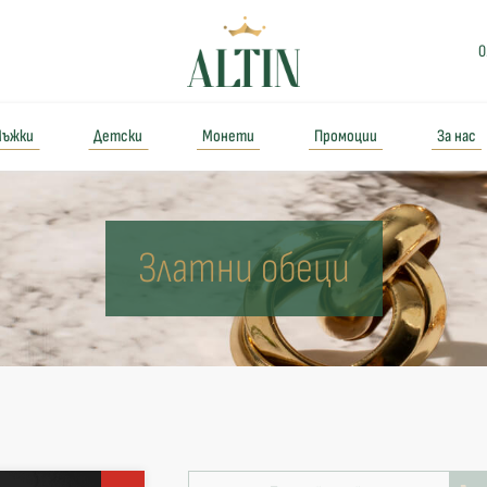
0
ъжки
Детски
Монети
Промоции
За нас
Златни обеци