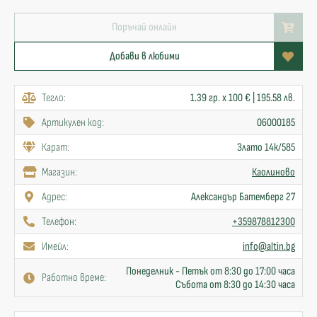
Поръчай онлайн
Добави в любими
Тегло:
1.39 гр. x 100 € | 195.58 лв.
Артикулен код:
06000185
Карат:
Злато 14к/585
Mагазин:
Каолиново
Адрес:
Александър Батемберг 27
Телефон:
+359878812300
Имейл:
info@altin.bg
Понеделник - Петък от 8:30 до 17:00 часа
Работно време:
Събота от 8:30 до 14:30 часа