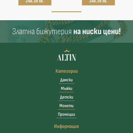
248.39 лв.
248.39 лв.
Златна бижутерия
на ниски цени!
Категории
Дамски
Мъжки
Детски
Монети
Промоции
Информация