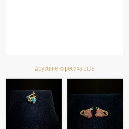
Другите харесаха още