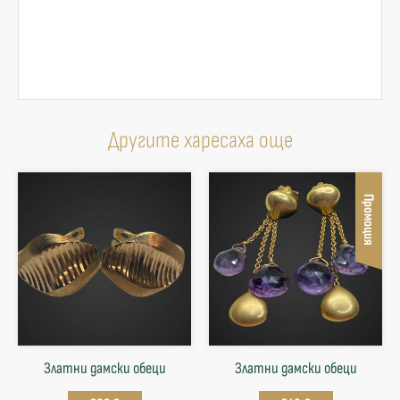
Другите харесаха още
Промоция
Златни дамски обеци
Златни дамски обеци