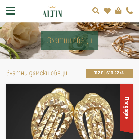
Златни обеци
Златни дамски обеци
312 € | 610.22 лв.
Продаден