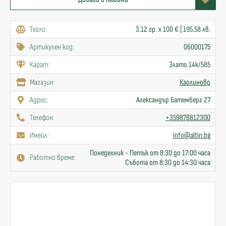
Тегло:
3.12 гр. x 100 € | 195.58 лв.
Артикулен код:
06000175
Карат:
Злато 14к/585
Mагазин:
Каолиново
Адрес:
Александър Батемберг 27
Телефон:
+359878812300
Имейл:
info@altin.bg
Понеделник - Петък от 8:30 до 17:00 часа
Работно време:
Събота от 8:30 до 14:30 часа