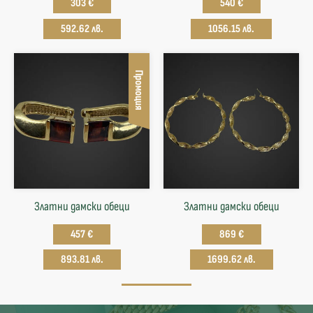
303 €
540 €
592.62 лв.
1056.15 лв.
Промоция
Златни дамски обеци
Златни дамски обеци
457 €
869 €
893.81 лв.
1699.62 лв.