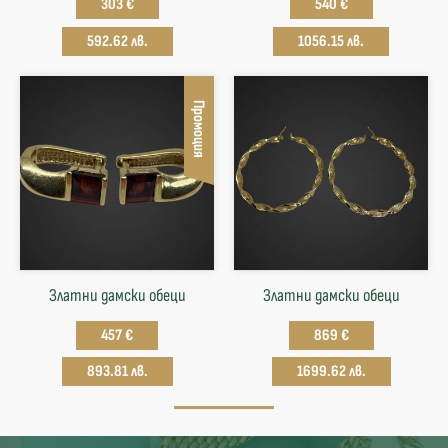
303 €
540 €
592.62 лв.
1056.15 лв.
Промоция
Златни дамски обеци
Златни дамски обеци
457 €
869 €
893.81 лв.
1699.62 лв.