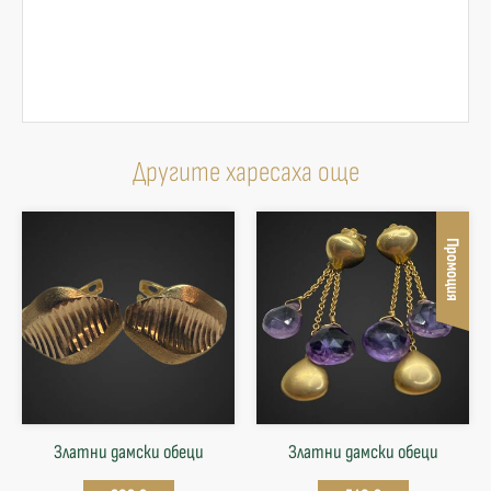
Другите харесаха още
Промоция
Златни дамски обеци
Златни дамски обеци