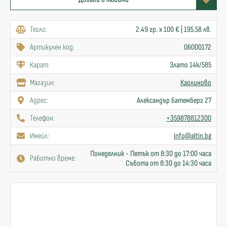
Тегло:
2.49 гр. x 100 € | 195.58 лв.
Артикулен код:
06000172
Карат:
Злато 14к/585
Mагазин:
Каолиново
Адрес:
Александър Батемберг 27
Телефон:
+359878812300
Имейл:
info@altin.bg
Понеделник - Петък от 8:30 до 17:00 часа
Работно време:
Събота от 8:30 до 14:30 часа