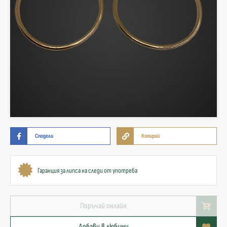
Сподели
Копирай
Гаранция за липса на следи от употреба
Поръчай онлайн
Добави в любими