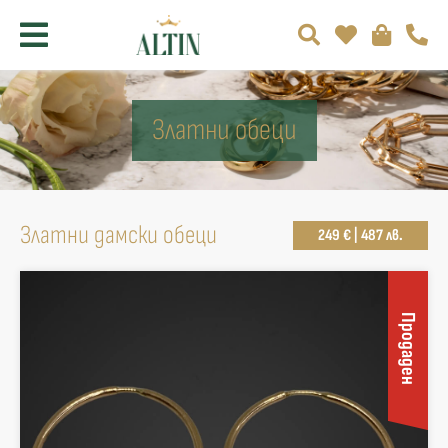
Златни обеци
Златни дамски обеци
249 € | 487 лв.
Продаден