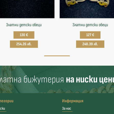
Златни детски обеци
Златни детски обеци
130 €
127 €
254.26 лв.
248.39 лв.
латна бижутерия
на ниски цен
тегории
Информация
ски
За нас