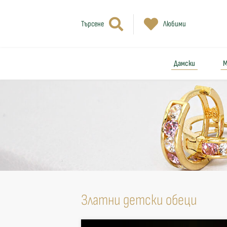
Търсене
Любими
Дамски
М
Златни детски обеци