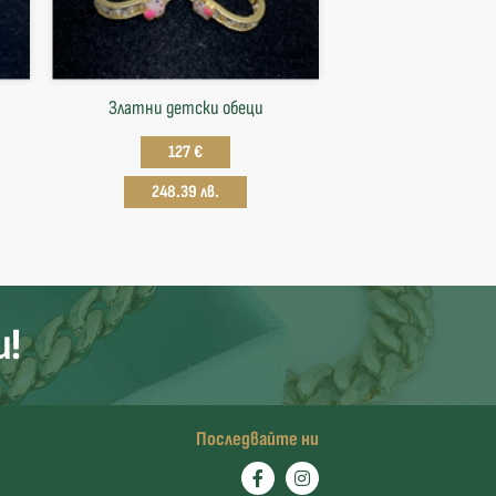
Златни детски обеци
127 €
248.39 лв.
и!
Последвайте ни