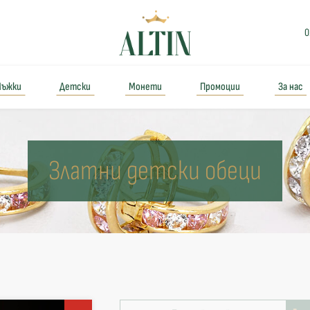
0
ъжки
Детски
Монети
Промоции
За нас
Златни детски обеци