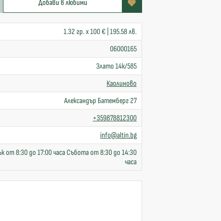
Добави в любими
1.32 гр. x 100 € | 195.58 лв.
06000165
Злато 14к/585
Каолиново
Александър Батемберг 27
+359878812300
info@altin.bg
к от 8:30 до 17:00 часа Събота от 8:30 до 14:30
часа