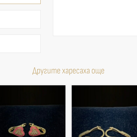
Другите харесаха още