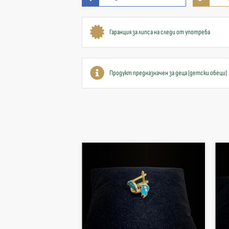
Гаранция за липса на следи от употреба
Продукт предназначен за деца (детски обеци)