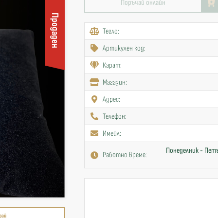
Поръчай онлайн
Продаден
Тегло:
Артикулен код:
Карат:
Mагазин:
Адрес:
Телефон:
Имейл:
Понеделник - Петъ
Работно време:
рай