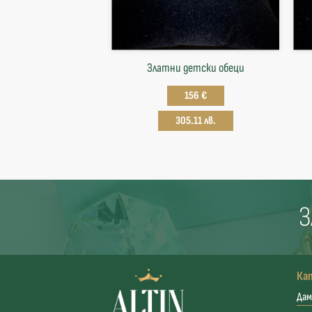
Златни детски обеци
156 €
305.11 лв.
З
Ка
Дам