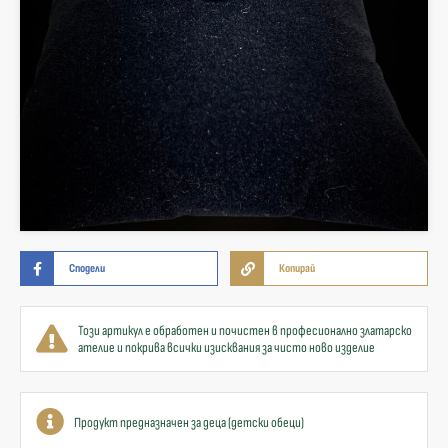
Сподели
Копирай
Този артикул е обработен и почистен в професионално златарско
ателие и покрива всички изисквания за чисто ново изделие
Продукт предназначен за деца (детски обеци)