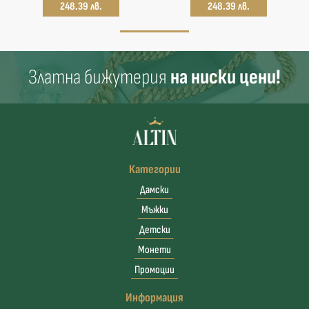
248.39 лв.
248.39 лв.
Златна бижутерия
на ниски цени!
Категории
Дамски
Мъжки
Детски
Монети
Промоции
Информация