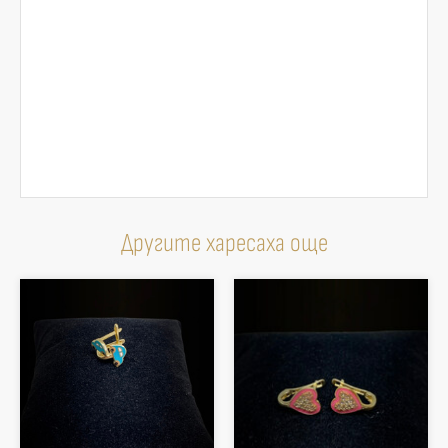
Другите харесаха още