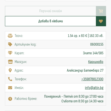
Поръчай онлайн
Добави в любими
Тегло:
1.54 гр. x 83 € | 162.33 лв.
Артикулен код:
06000155
Карат:
Злато 14к/585
Mагазин:
Каолиново
Адрес:
Александър Батемберг 27
Телефон:
+359878812300
Имейл:
info@altin.bg
Понеделник - Петък от 8:30 до 17:00 часа
Работно време:
Събота от 8:30 до 14:30 часа