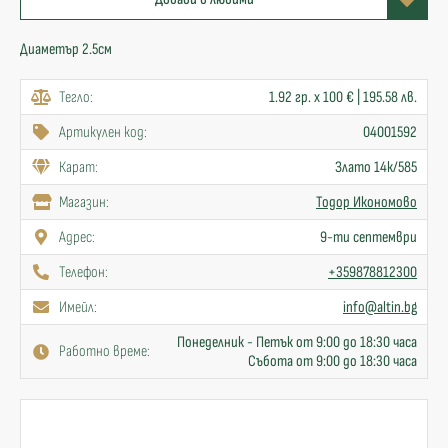
Диаметър 2.5см
Тегло:
1.92 гр. x 100 € | 195.58 лв.
Артикулен код:
04001592
Карат:
Злато 14к/585
Mагазин:
Тодор Икономово
Адрес:
9-ти септември
Телефон:
+359878812300
Имейл:
info@altin.bg
Понеделник - Петък от 9:00 до 18:30 часа
Работно време:
Събота от 9:00 до 18:30 часа