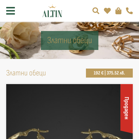
Златни обеци
Златни обеци
192 € | 375.52 лв.
Продаден