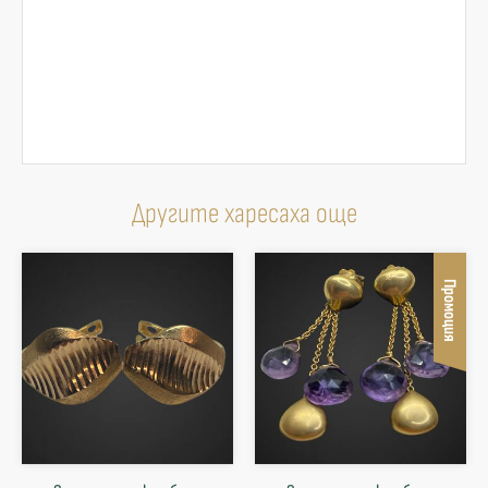
Другите харесаха още
Промоция