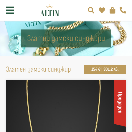
Златни дамски синджири
Златен дамски синджир
154 € | 301.2 лв.
Продаден