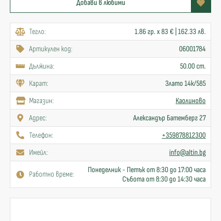
Добави в любими
Тегло:
1.86 гр. x 83 € | 162.33 лв.
Артикулен код:
06001784
Дължина:
50.00 cm.
Карат:
Злато 14к/585
Mагазин:
Каолиново
Адрес:
Александър Батемберг 27
Телефон:
+359878812300
Имейл:
info@altin.bg
Понеделник - Петък от 8:30 до 17:00 часа
Работно време:
Събота от 8:30 до 14:30 часа