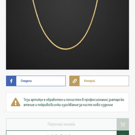
Сподели
Копирай
Този артикул е обработен и почистен в професионално златарско
ателие и покрива всички изисквания за чисто ново изделие
Поръчай онлайн