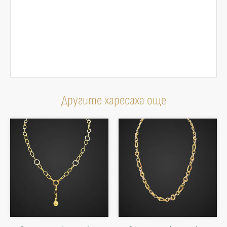
Другите харесаха още