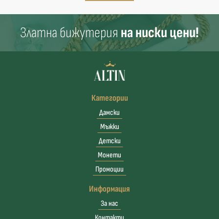
Златна бижутерия
на ниски цени!
Категории
Дамски
Мъжки
Детски
Монети
Промоции
Информация
За нас
Контакти