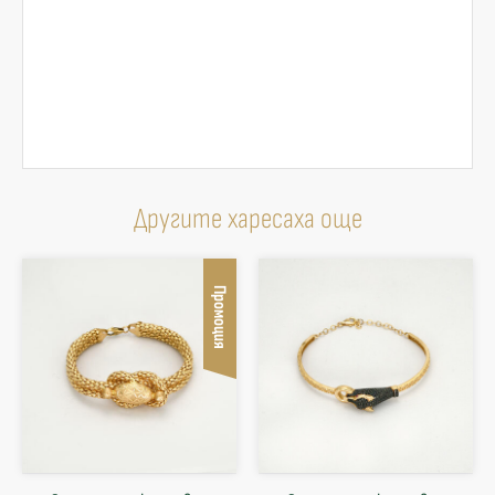
Другите харесаха още
Промоция