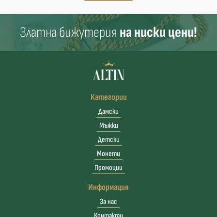
Златна бижутерия
на ниски цени!
Категории
Дамски
Мъжки
Детски
Монети
Промоции
Информация
За нас
Контакти