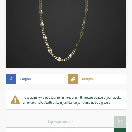
Сподели
Копирай
Този артикул е обработен и почистен в професионално златарско
ателие и покрива всички изисквания за чисто ново изделие
Поръчай онлайн