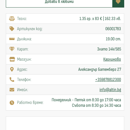
Добави в любими
Тегло:
1.35 гр. x 83 € | 162.33 лв.
Артикулен код:
06001783
Дължина:
19.00 cm.
Карат:
Злато 14к/585
Mагазин:
Каолиново
Адрес:
Александър Батемберг 27
Телефон:
+359878812300
Имейл:
info@altin.bg
Понеделник - Петък от 8:30 до 17:00 часа
Работно време:
Събота от 8:30 до 14:30 часа