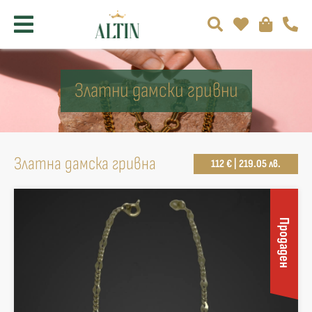
Златни дамски гривни
Златна дамска гривна
112 € | 219.05 лв.
Продаден