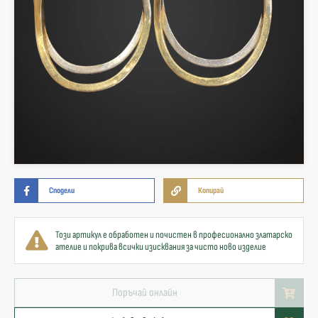
Сподели
Копирай
Този артикул е обработен и почистен в професионално златарско
ателие и покрива всички изисквания за чисто ново изделие
Поръчай онлайн