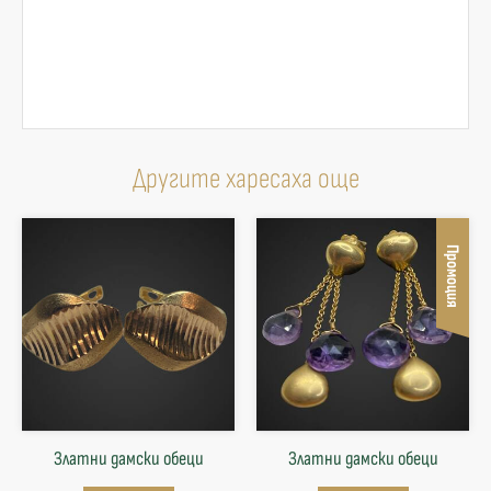
Другите харесаха още
Промоция
Златни дамски обеци
Златни дамски обеци