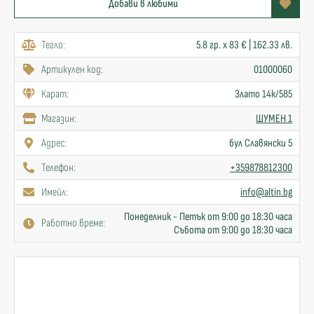
Добави в любими
Тегло:
5.8 гр. x 83 € | 162.33 лв.
Артикулен код:
01000060
Карат:
Злато 14к/585
Mагазин:
ШУМЕН 1
Адрес:
бул Славянски 5
Телефон:
+359878812300
Имейл:
info@altin.bg
Понеделник - Петък от 9:00 до 18:30 часа
Работно време:
Събота от 9:00 до 18:30 часа