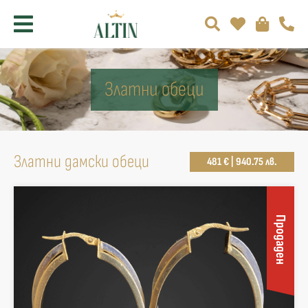
Златни обеци
Златни дамски обеци
481 € | 940.75 лв.
Продаден