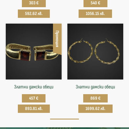
303 €
540 €
592.62 лв.
1056.15 лв.
Промоция
Златни дамски обеци
Златни дамски обеци
457 €
869 €
893.81 лв.
1699.62 лв.