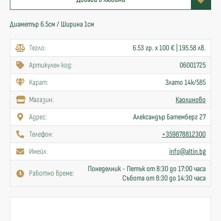
Диаметър 6.5см / Ширина 1см
Тегло:
6.53 гр. x 100 € | 195.58 лв.
Артикулен код:
06001725
Карат:
Злато 14к/585
Mагазин:
Каолиново
Адрес:
Александър Батемберг 27
Телефон:
+359878812300
Имейл:
info@altin.bg
Понеделник - Петък от 8:30 до 17:00 часа
Работно време:
Събота от 8:30 до 14:30 часа