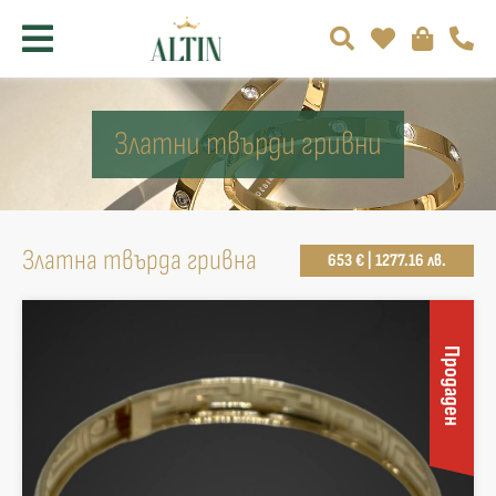
Златни твърди гривни
Златна твърда гривнa
653 € | 1277.16 лв.
Продаден