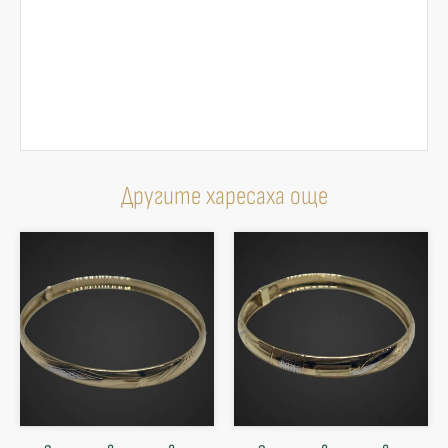
Другите харесаха още