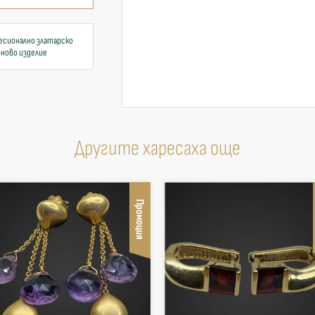
есионално златарско
 ново изделие
Другите харесаха още
Промоция