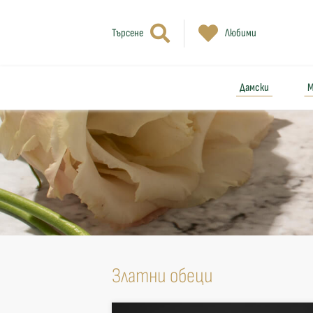
Търсене
Любими
Дамски
М
Златни обеци