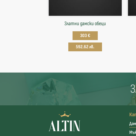
Златни дамски обеци
303 €
592.62 лв.
З
Ка
Дам
Мъ