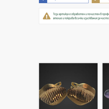
Този артикул е обработен и почистен в проф
ателие и покрива всички изисквания за чисто