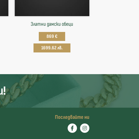
Златни дамски обеци
869 €
1699.62 лв.
и!
Последвайте ни