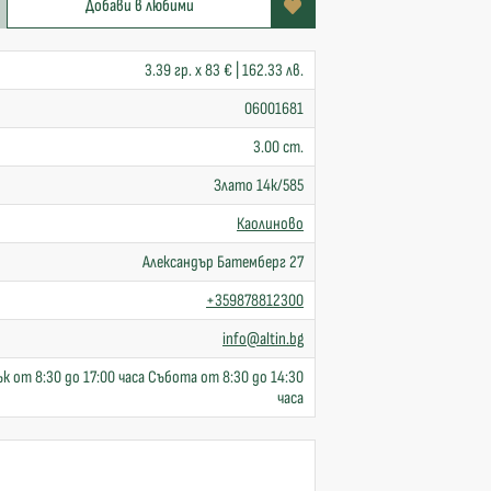
Добави в любими
3.39 гр. x 83 € | 162.33 лв.
06001681
3.00 cm.
Злато 14к/585
Каолиново
Александър Батемберг 27
+359878812300
info@altin.bg
к от 8:30 до 17:00 часа Събота от 8:30 до 14:30
часа