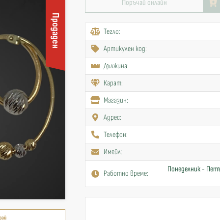
Поръчай онлайн
Продаден
Тегло:
Артикулен код:
Дължина:
Карат:
Mагазин:
Адрес:
Телефон:
Имейл:
Понеделник - Петъ
Работно време:
рай