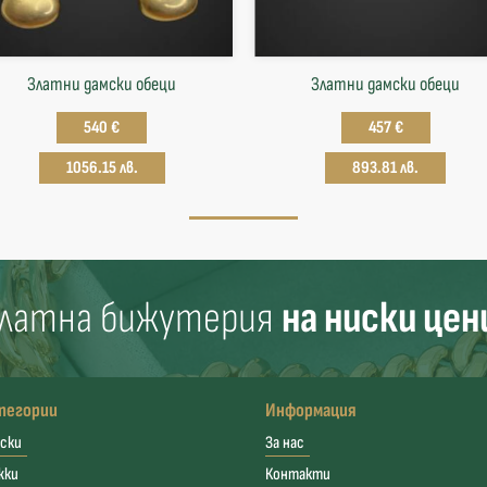
Златни дамски обеци
Златни дамски обеци
540 €
457 €
1056.15 лв.
893.81 лв.
латна бижутерия
на ниски цен
тегории
Информация
ски
За нас
жки
Контакти