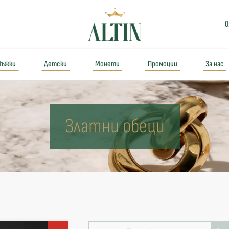
0
ъжки
Детски
Монети
Промоции
За нас
Златни обеци