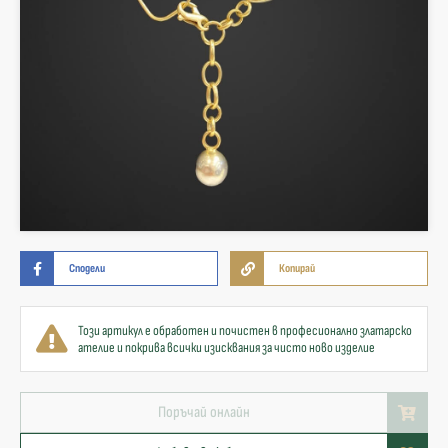
Сподели
Копирай
Този артикул е обработен и почистен в професионално златарско
ателие и покрива всички изисквания за чисто ново изделие
Поръчай онлайн