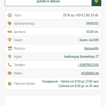
Добави в любими
Тегло:
20.74 гр. x 83 € | 162.33 лв.
Артикулен код:
06001551
Дължина:
50.00 cm.
Карат:
Злато 14к/585
Mагазин:
Каолиново
Адрес:
Александър Батемберг 27
Телефон:
+359878812300
Имейл:
info@altin.bg
Понеделник - Петък от 8:30 до 17:00 часа
Работно време:
Събота от 8:30 до 14:30 часа