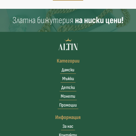
Златна бижутерия
на ниски цени!
Категории
Дамски
Мъжки
Детски
Монети
Промоции
Информация
За нас
Контакти