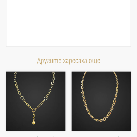
Другите харесаха още