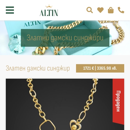
Златни дамски синджири
Златен дамски синджир
1721 € | 3365.98 лв.
Продаден