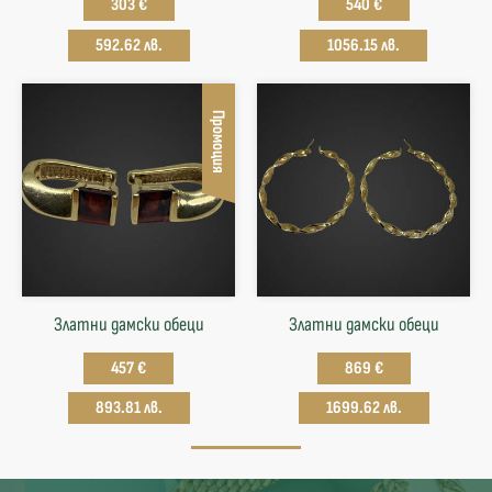
303 €
540 €
592.62 лв.
1056.15 лв.
Промоция
Златни дамски обеци
Златни дамски обеци
457 €
869 €
893.81 лв.
1699.62 лв.