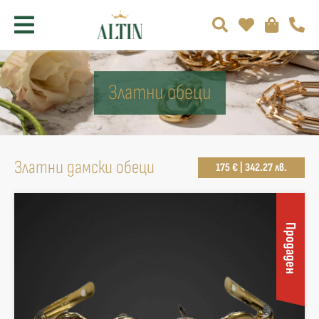
Златни обеци
Златни дамски обеци
175 € | 342.27 лв.
Продаден