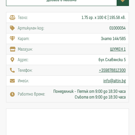
Тегло:
1.75 гр. x 100 € | 195.58 лв.
Артикулен код:
01000054
Карат:
Злато 14к/585
Mагазин:
ШУМЕН 1
Адрес:
бул Славянски 5
Телефон:
+359878812300
Имейл:
info@altin.bg
Понеделник - Петък от 9:00 до 18:30 часа
Работно време:
Събота от 9:00 до 18:30 часа