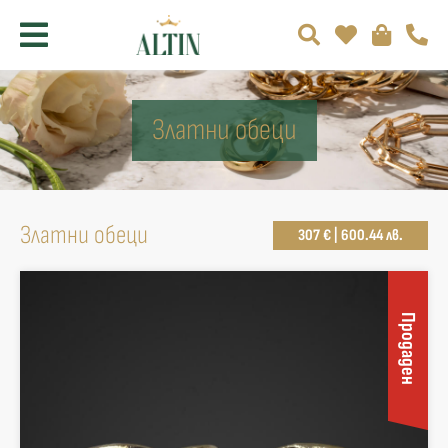
Златни обеци
Златни обеци
307 € | 600.44 лв.
Продаден