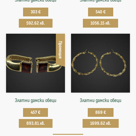
303 €
540 €
592.62 лв.
1056.15 лв.
Промоция
Златни дамски обеци
Златни дамски обеци
457 €
869 €
893.81 лв.
1699.62 лв.