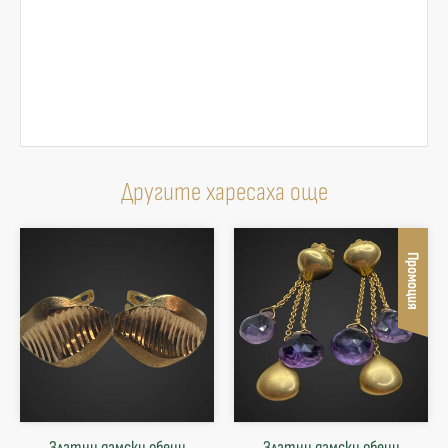
Другите харесаха още
Промоция
Златни дамски обеци
Златни дамски обеци