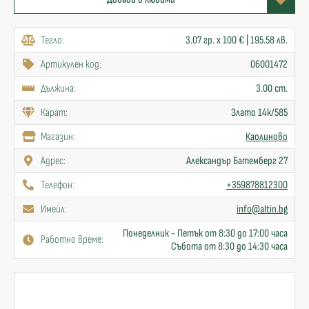
Тегло:
3.07 гр. x 100 € | 195.58 лв.
Артикулен код:
06001472
Дължина:
3.00 cm.
Карат:
Злато 14к/585
Mагазин:
Каолиново
Адрес:
Александър Батемберг 27
Телефон:
+359878812300
Имейл:
info@altin.bg
Понеделник - Петък от 8:30 до 17:00 часа
Работно време:
Събота от 8:30 до 14:30 часа