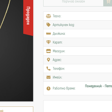
Поръчай онлайн
Продаден
Тегло:
Артикулен код:
Дължина:
Карат:
Mагазин:
Адрес:
Телефон:
Имейл:
Понеделник - Петъ
Работно време:
рай