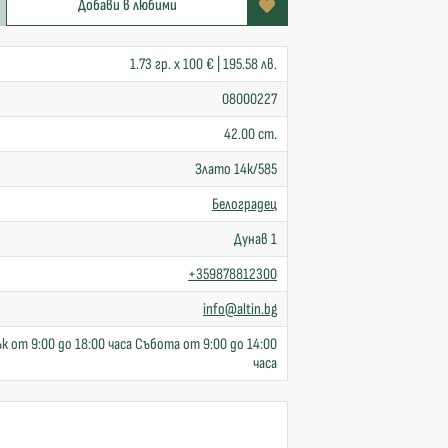
Добави в любими
1.73 гр. x 100 € | 195.58 лв.
08000227
42.00 cm.
Злато 14к/585
Белоградец
Дунав 1
+359878812300
info@altin.bg
к от 9:00 до 18:00 часа Събота от 9:00 до 14:00
часа