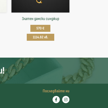
Златен дамски синджир
570 €
1114.82 лв.
и!
Последвайте ни