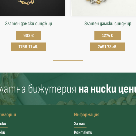
Златен дамски синджир
Златен дамски синджир
903 €
1274 €
1766.11 лв.
2491.73 лв.
латна бижутерия
на ниски цен
тегории
Информация
ски
За нас
жки
Контакти