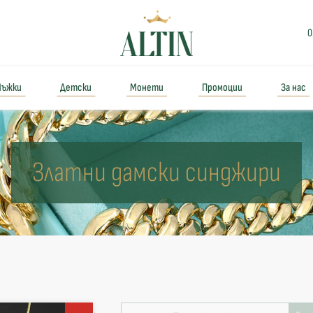
0
ъжки
Детски
Монети
Промоции
За нас
Златни дамски синджири