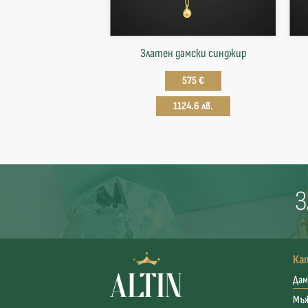
Златен дамски синджир
575 €
1124.6 лв.
З
Ка
Дам
Мъ