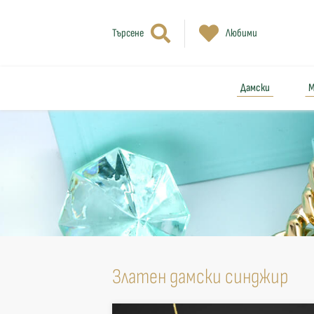
Търсене
Любими
Дамски
М
Златен дамски синджир