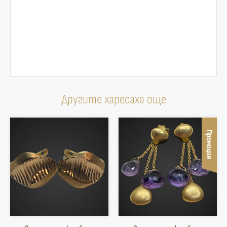
Другите харесаха още
Промоция