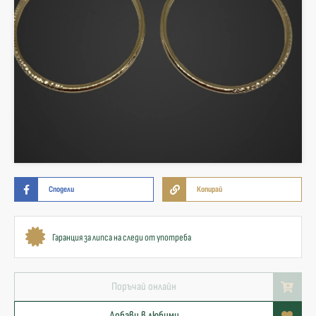
Сподели
Копирай
Гаранция за липса на следи от употреба
Поръчай онлайн
Добави в любими