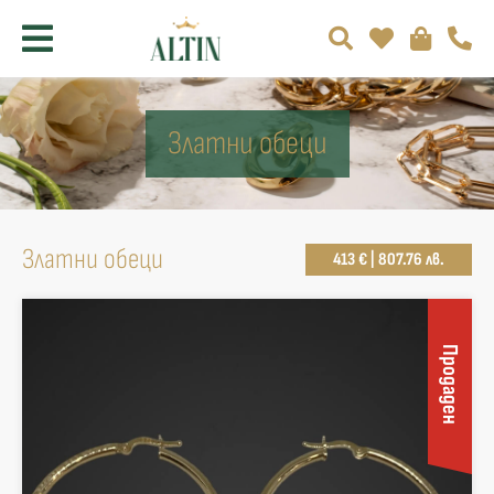
Златни обеци
Златни обеци
413 € | 807.76 лв.
Продаден