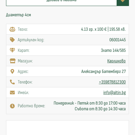
Диаметър 4см
Тегло:
4.13 гр. x 100 € | 195.58 лв.
Артикулен код:
06001445
Карат:
Злато 14к/585
Mагазин:
Каолиново
Адрес:
Александър Батемберг 27
Телефон:
+359878812300
Имейл:
info@altin.bg
Понеделник - Петък от 8:30 до 17:00 часа
Работно време:
Събота от 8:30 до 14:30 часа