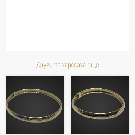
Другите харесаха още