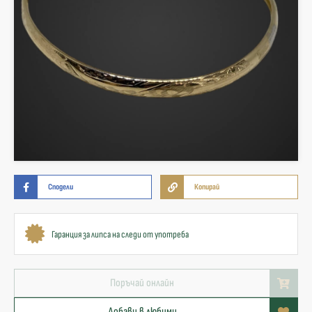
Сподели
Копирай
Гаранция за липса на следи от употреба
Поръчай онлайн
Добави в любими