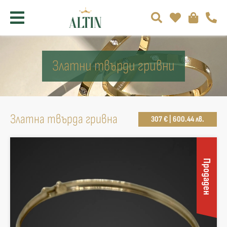
Златни твърди гривни
Златна твърда гривнa
307 € | 600.44 лв.
Продаден