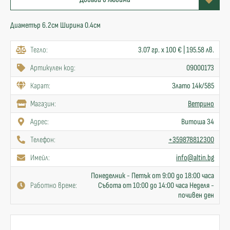
Диаметър 6.2см Ширина 0.4см
Тегло:
3.07 гр. x 100 € | 195.58 лв.
Артикулен код:
09000173
Карат:
Злато 14к/585
Mагазин:
Ветрино
Адрес:
Витоша 34
Телефон:
+359878812300
Имейл:
info@altin.bg
Понеделник - Петък от 9:00 до 18:00 часа
Работно време:
Събота от 10:00 до 14:00 часа Неделя -
почивен ден