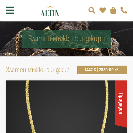
Златни мъжки синджири
Златен мъжки синджир
1447 € | 2830.09 лв.
Продаден