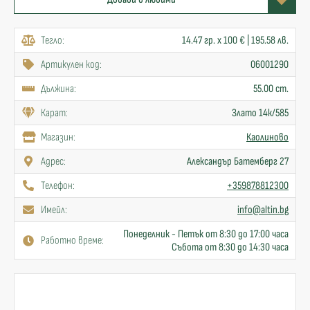
Тегло:
14.47 гр. x 100 € | 195.58 лв.
Артикулен код:
06001290
Дължина:
55.00 cm.
Карат:
Злато 14к/585
Mагазин:
Каолиново
Адрес:
Александър Батемберг 27
Телефон:
+359878812300
Имейл:
info@altin.bg
Понеделник - Петък от 8:30 до 17:00 часа
Работно време:
Събота от 8:30 до 14:30 часа