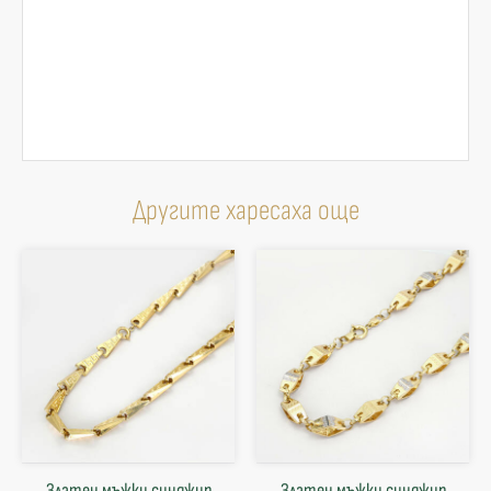
Другите харесаха още
Златен мъжки синджир
Златен мъжки синджир