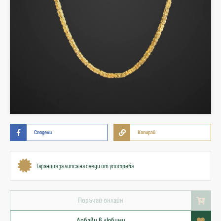
Сподели
Копирай
Гаранция за липса на следи от употреба
Поръчай онлайн
Добави в любими