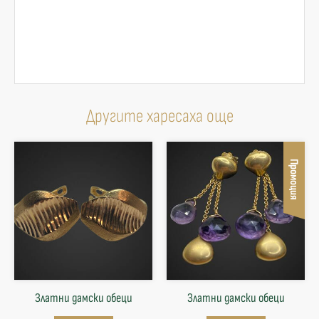
Другите харесаха още
Промоция
Златни дамски обеци
Златни дамски обеци