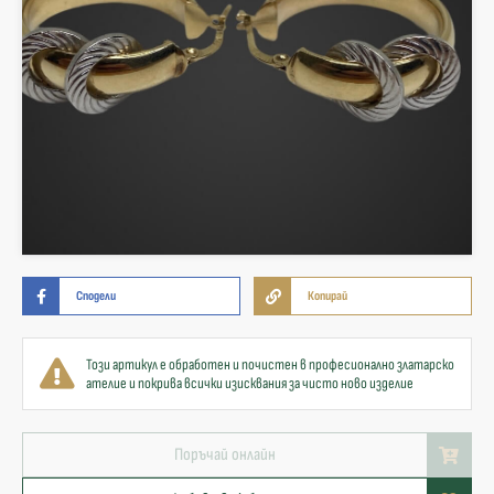
Сподели
Копирай
Този артикул е обработен и почистен в професионално златарско
ателие и покрива всички изисквания за чисто ново изделие
Поръчай онлайн