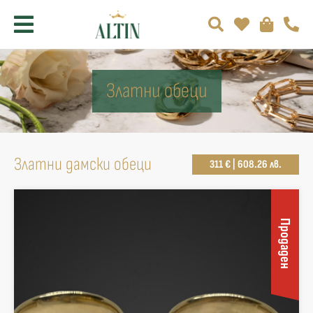
Златни обеци
Златни дамски обеци
311 € | 608.26 лв.
Продаден