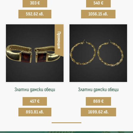
303 €
540 €
592.62 лв.
1056.15 лв.
Промоция
Златни дамски обеци
Златни дамски обеци
457 €
869 €
893.81 лв.
1699.62 лв.