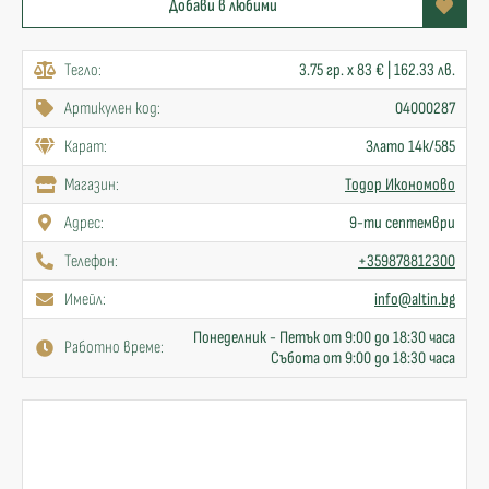
Добави в любими
Тегло:
3.75 гр. x 83 € | 162.33 лв.
Артикулен код:
04000287
Карат:
Злато 14к/585
Mагазин:
Тодор Икономово
Адрес:
9-ти септември
Телефон:
+359878812300
Имейл:
info@altin.bg
Понеделник - Петък от 9:00 до 18:30 часа
Работно време:
Събота от 9:00 до 18:30 часа