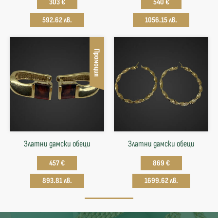
303 €
540 €
592.62 лв.
1056.15 лв.
Промоция
Златни дамски обеци
Златни дамски обеци
457 €
869 €
893.81 лв.
1699.62 лв.