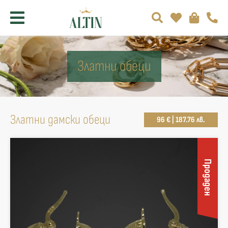
Златни обеци
Златни дамски обеци
96 € | 187.76 лв.
Продаден