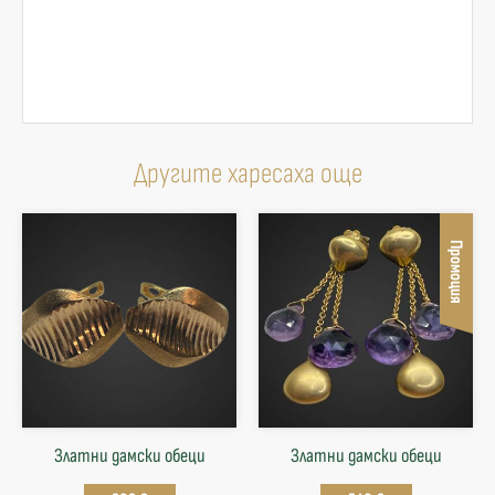
Другите харесаха още
Промоция
Златни дамски обеци
Златни дамски обеци