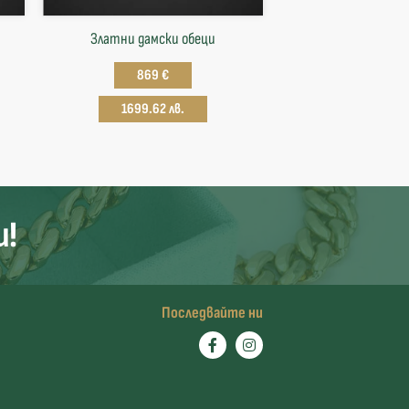
Златни дамски обеци
869 €
1699.62 лв.
и!
Последвайте ни