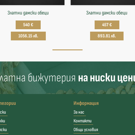
Златни дамски обеци
Златни дамски обеци
540 €
457 €
1056.15 лв.
893.81 лв.
латна бижутерия
на ниски цен
тегории
Информация
ски
За нас
жки
Контакти
тски
Общи условия