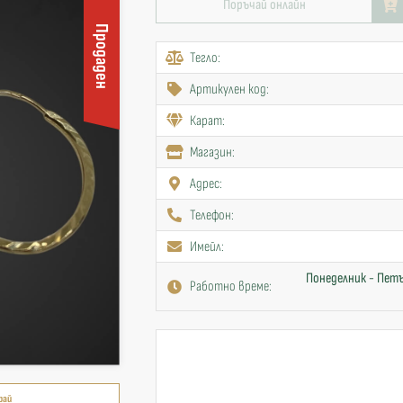
Поръчай онлайн
Продаден
Тегло:
Артикулен код:
Карат:
Mагазин:
Адрес:
Телефон:
Имейл:
Понеделник - Петъ
Работно време:
рай