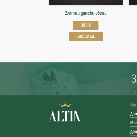
Златни дамски обеци
303 €
592.62 лв.
З
Ка
Дам
Мъ
Де