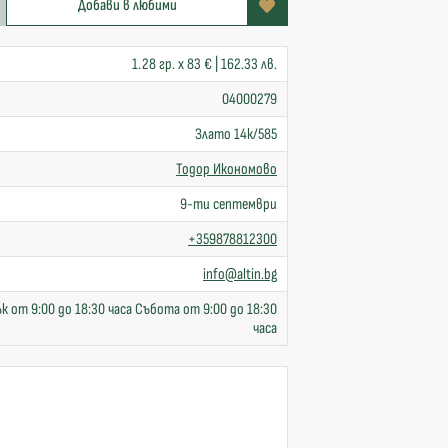
Добави в любими
1.28 гр. x 83 € | 162.33 лв.
04000279
Злато 14к/585
Тодор Икономово
9-ти септември
+359878812300
info@altin.bg
к от 9:00 до 18:30 часа Събота от 9:00 до 18:30
часа