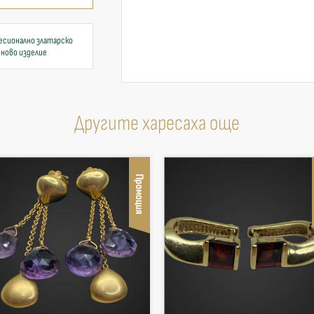
есионално златарско
 ново изделие
Другите харесаха още
Промоция