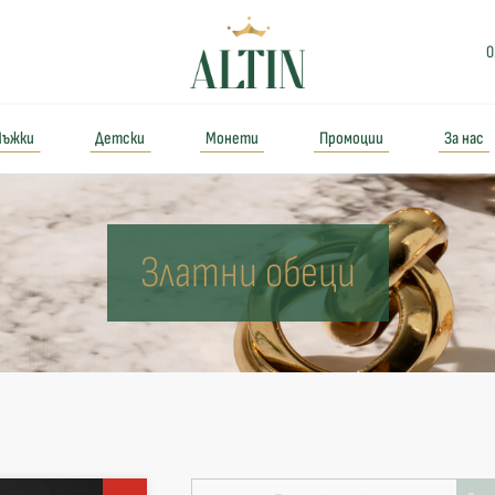
0
ъжки
Детски
Монети
Промоции
За нас
Златни обеци