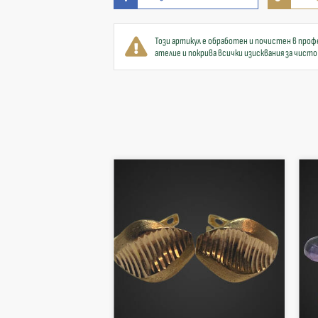
Този артикул е обработен и почистен в проф
ателие и покрива всички изисквания за чисто