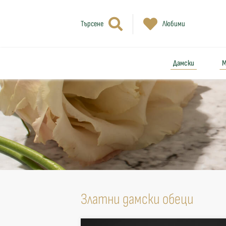
Търсене
Любими
Дамски
М
Златни дамски обеци