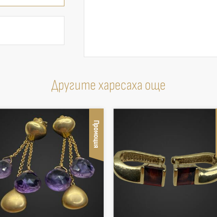
Другите харесаха още
Промоция