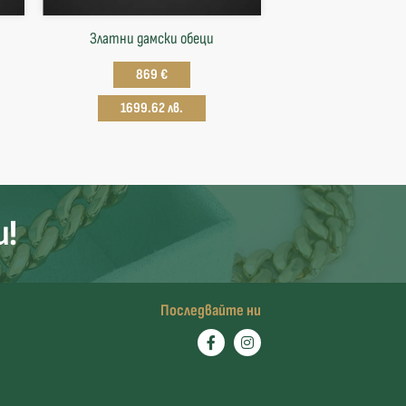
Златни дамски обеци
869 €
1699.62 лв.
и!
Последвайте ни