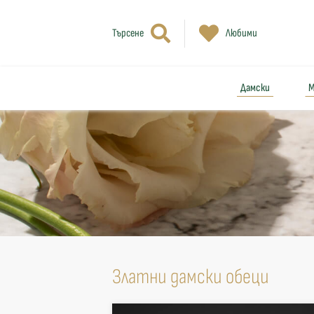
Търсене
Любими
Дамски
М
Златни дамски обеци