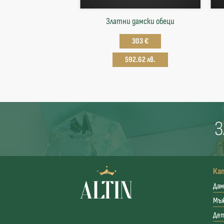
Златни дамски обеци
303 €
592.62 лв.
З
Ка
Дам
Мъ
Де