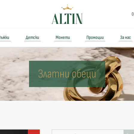
0
ъжки
Детски
Монети
Промоции
За нас
Златни обеци