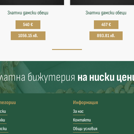
Златни дамски обеци
Златни дамски обеци
540 €
457 €
1056.15 лв.
893.81 лв.
латна бижутерия
на ниски цен
тегории
Информация
ски
За нас
жки
Контакти
тски
Общи условия