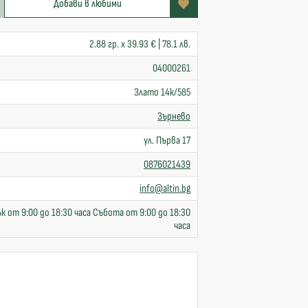
Добави в любими
2.88 гр. x 39.93 € | 78.1 лв.
04000261
Злато 14к/585
Зърнево
ул. Първа 17
0876021439
info@altin.bg
к от 9:00 до 18:30 часа Събота от 9:00 до 18:30
часа