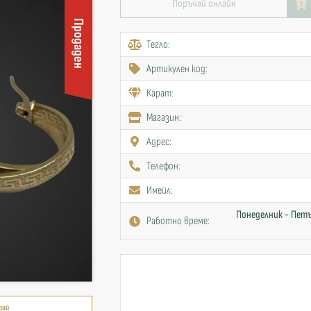
Поръчай онлайн
Продаден
Тегло:
Артикулен код:
Карат:
Mагазин:
Адрес:
Телефон:
Имейл:
Понеделник - Петъ
Работно време:
рай