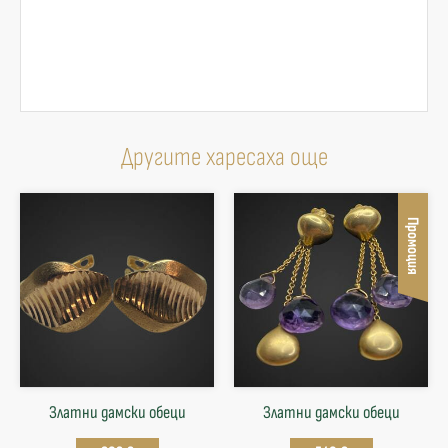
Другите харесаха още
Промоция
Златни дамски обеци
Златни дамски обеци