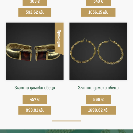
303 €
540 €
592.62 лв.
1056.15 лв.
Промоция
Златни дамски обеци
Златни дамски обеци
457 €
869 €
893.81 лв.
1699.62 лв.