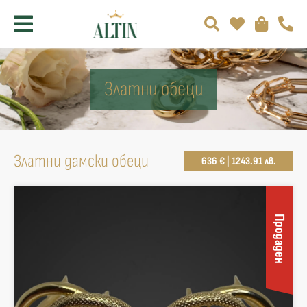
Златни обеци
Златни дамски обеци
636 € | 1243.91 лв.
Продаден