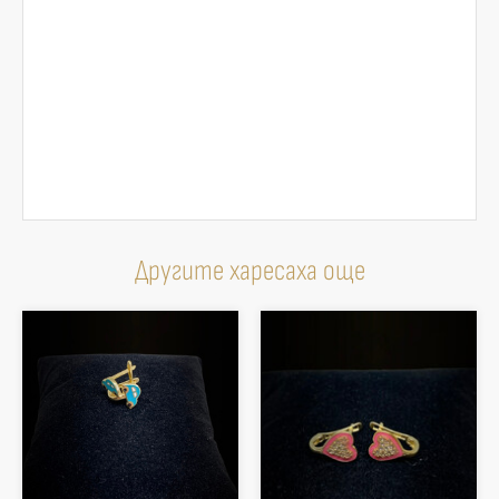
Другите харесаха още