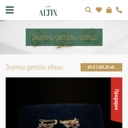
Златни детски обеци
Златни детски обеци
85 € | 166.25 лв.
Продаден