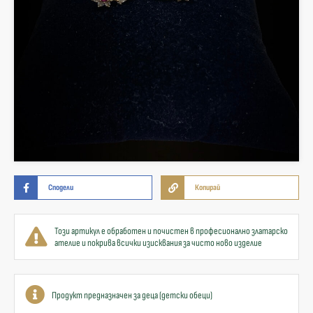
Сподели
Копирай
Този артикул е обработен и почистен в професионално златарско
ателие и покрива всички изисквания за чисто ново изделие
Продукт предназначен за деца (детски обеци)