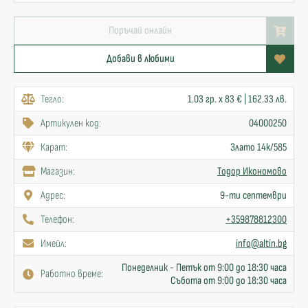
Поръчай онлайн
Добави в любими
Тегло:
1.03 гр. x 83 € | 162.33 лв.
Артикулен код:
04000250
Карат:
Злато 14к/585
Mагазин:
Тодор Икономово
Адрес:
9-ти септември
Телефон:
+359878812300
Имейл:
info@altin.bg
Понеделник - Петък от 9:00 до 18:30 часа
Работно време:
Събота от 9:00 до 18:30 часа