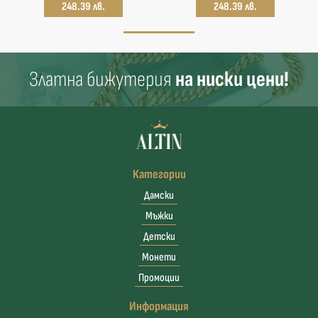
248.39 лв.
248.39 лв.
Златна бижутерия
на ниски цени!
Категории
Дамски
Мъжки
Детски
Монети
Промоции
Информация