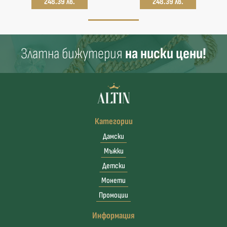
248.39 лв.
248.39 лв.
Златна бижутерия
на ниски цени!
Категории
Дамски
Мъжки
Детски
Монети
Промоции
Информация