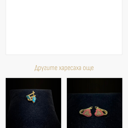
Другите харесаха още