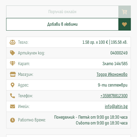
Поръчай онлайн
Добави в любими
Тегло:
1.58 гр. x 100 € | 195.58 лв.
Артикулен код:
04000249
Карат:
Злато 14к/585
Mагазин:
Тодор Икономово
Адрес:
9-ти септември
Телефон:
+359878812300
Имейл:
info@altin.bg
Понеделник - Петък от 9:00 до 18:30 часа
Работно време:
Събота от 9:00 до 18:30 часа