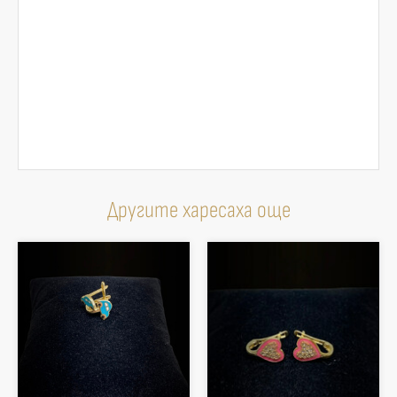
Другите харесаха още