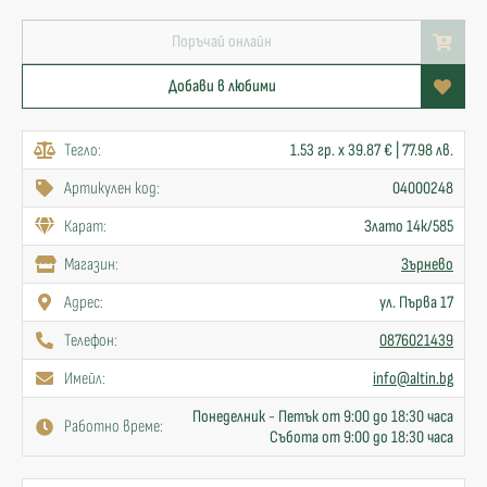
Поръчай онлайн
Добави в любими
Тегло:
1.53 гр. x 39.87 € | 77.98 лв.
Артикулен код:
04000248
Карат:
Злато 14к/585
Mагазин:
Зърнево
Адрес:
ул. Първа 17
Телефон:
0876021439
Имейл:
info@altin.bg
Понеделник - Петък от 9:00 до 18:30 часа
Работно време:
Събота от 9:00 до 18:30 часа