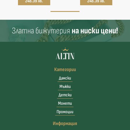
248.39 лв.
248.39 лв.
Златна бижутерия
на ниски цени!
Категории
Дамски
Мъжки
Детски
Монети
Промоции
Информация