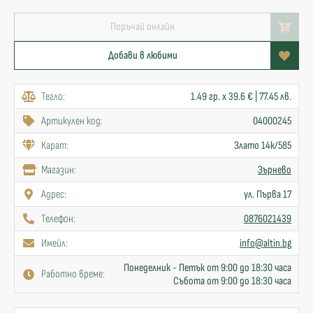
Поръчай онлайн
Добави в любими
Тегло:
1.49 гр. x 39.6 € | 77.45 лв.
Артикулен код:
04000245
Карат:
Злато 14к/585
Mагазин:
Зърнево
Адрес:
ул. Първа 17
Телефон:
0876021439
Имейл:
info@altin.bg
Понеделник - Петък от 9:00 до 18:30 часа
Работно време:
Събота от 9:00 до 18:30 часа