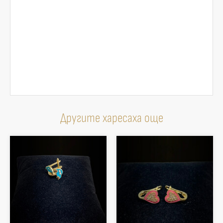
Другите харесаха още