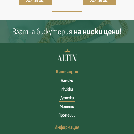
248.39 лв.
248.39 лв.
Златна бижутерия
на ниски цени!
Категории
Дамски
Мъжки
Детски
Монети
Промоции
Информация