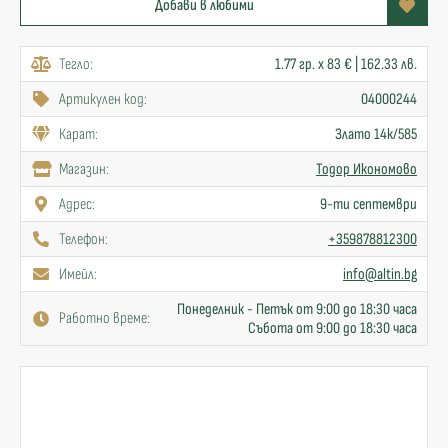
Добави в любими
Тегло:
1.77 гр. x 83 € | 162.33 лв.
Артикулен код:
04000244
Карат:
Злато 14к/585
Mагазин:
Тодор Икономово
Адрес:
9-ти септември
Телефон:
+359878812300
Имейл:
info@altin.bg
Понеделник - Петък от 9:00 до 18:30 часа
Работно време:
Събота от 9:00 до 18:30 часа