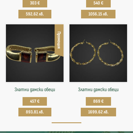
303 €
540 €
592.62 лв.
1056.15 лв.
Промоция
Златни дамски обеци
Златни дамски обеци
457 €
869 €
893.81 лв.
1699.62 лв.