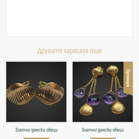
Другите харесаха още
Промоция
Златни дамски обеци
Златни дамски обеци