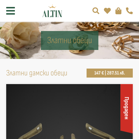
Златни обеци
Златни дамски обеци
147 € | 287.51 лв.
Продаден