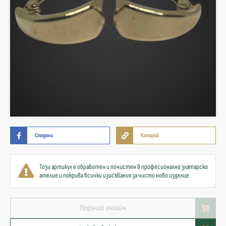
Сподели
Копирай
Този артикул е обработен и почистен в професионално златарско
ателие и покрива всички изисквания за чисто ново изделие
Поръчай онлайн