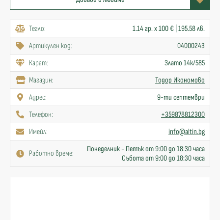
Тегло:
1.14 гр. x 100 € | 195.58 лв.
Артикулен код:
04000243
Карат:
Злато 14к/585
Mагазин:
Тодор Икономово
Адрес:
9-ти септември
Телефон:
+359878812300
Имейл:
info@altin.bg
Понеделник - Петък от 9:00 до 18:30 часа
Работно време:
Събота от 9:00 до 18:30 часа