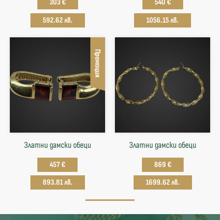
303 €
540 €
592.62 лв.
1056.15 лв.
Промоция
Златни дамски обеци
Златни дамски обеци
457 €
869 €
893.81 лв.
1699.62 лв.