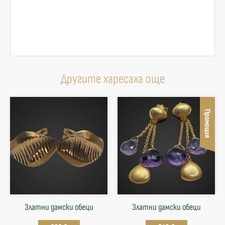
Другите харесаха още
Промоция
Златни дамски обеци
Златни дамски обеци