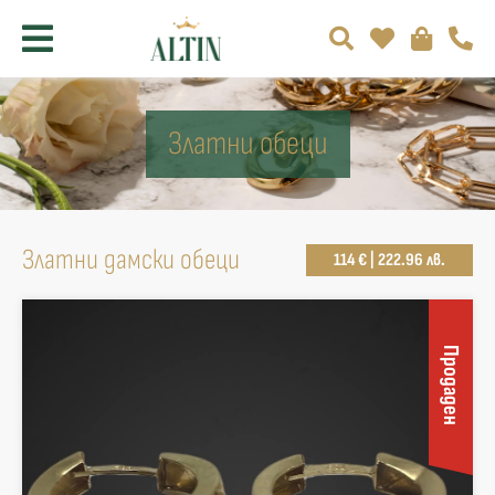
Златни обеци
Златни дамски обеци
114 € | 222.96 лв.
Продаден