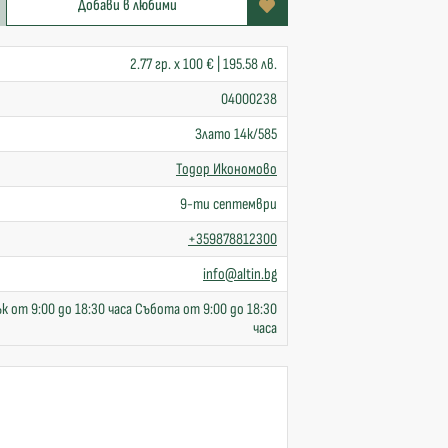
Добави в любими
2.77 гр. x 100 € | 195.58 лв.
04000238
Злато 14к/585
Тодор Икономово
9-ти септември
+359878812300
info@altin.bg
к от 9:00 до 18:30 часа Събота от 9:00 до 18:30
часа