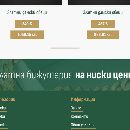
Златни дамски обеци
Златни дамски обеци
540 €
457 €
1056.15 лв.
893.81 лв.
латна бижутерия
на ниски цен
тегории
Информация
ски
За нас
жки
Контакти
тски
Общи условия