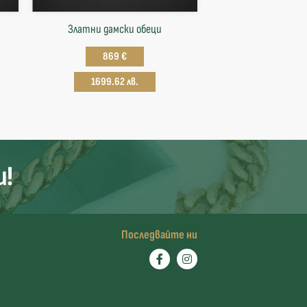
Златни дамски обеци
869 €
1699.62 лв.
и!
Последвайте ни