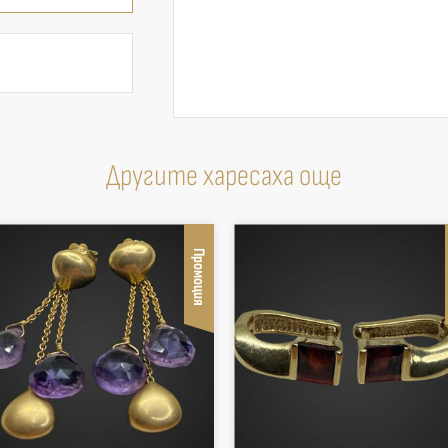
Другите харесаха още
Промоция