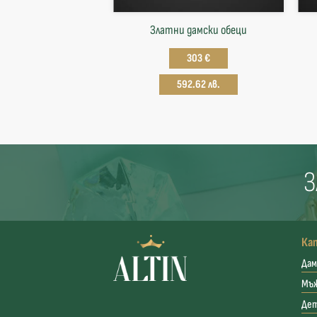
Златни дамски обеци
303 €
592.62 лв.
З
Ка
Дам
Мъ
Де