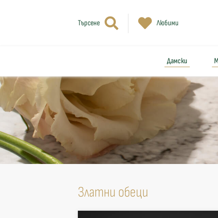
Търсене
Любими
Дамски
М
Златни обеци