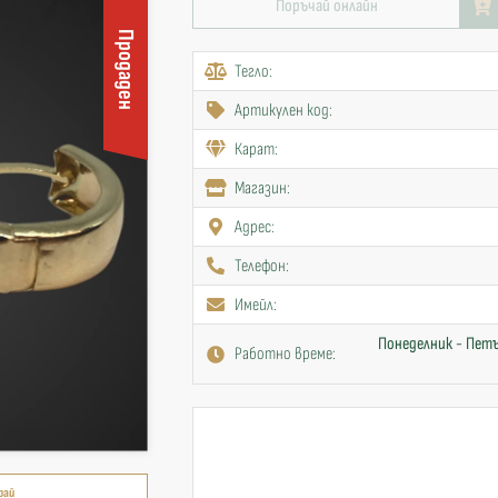
Поръчай онлайн
Продаден
Тегло:
Артикулен код:
Карат:
Mагазин:
Адрес:
Телефон:
Имейл:
Понеделник - Петъ
Работно време:
рай