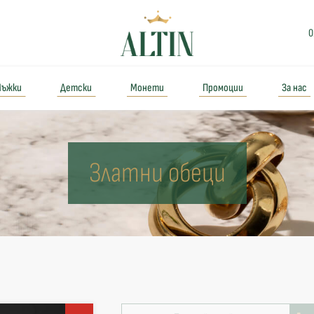
0
ъжки
Детски
Монети
Промоции
За нас
Златни обеци