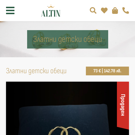
Златни детски обеци
Златни детски обеци
73 € | 142.78 лв.
Продаден