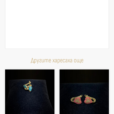
Другите харесаха още