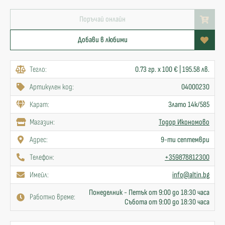
Поръчай онлайн
Добави в любими
Тегло:
0.73 гр. x 100 € | 195.58 лв.
Артикулен код:
04000230
Карат:
Злато 14к/585
Mагазин:
Тодор Икономово
Адрес:
9-ти септември
Телефон:
+359878812300
Имейл:
info@altin.bg
Понеделник - Петък от 9:00 до 18:30 часа
Работно време:
Събота от 9:00 до 18:30 часа