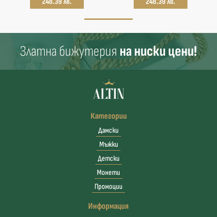
248.39 лв.
248.39 лв.
Златна бижутерия
на ниски цени!
Категории
Дамски
Мъжки
Детски
Монети
Промоции
Информация