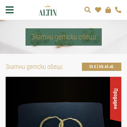
Златни детски обеци
Златни детски обеци
35 € | 68.45 лв.
Продаден