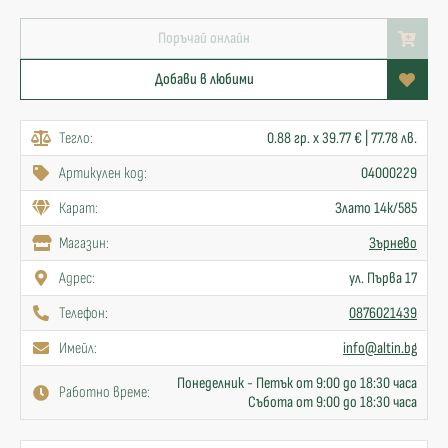
Поръчай онлайн
Добави в любими
Тегло:
0.88 гр. x 39.77 € | 77.78 лв.
Артикулен код:
04000229
Карат:
Злато 14к/585
Mагазин:
Зърнево
Адрес:
ул. Първа 17
Телефон:
0876021439
Имейл:
info@altin.bg
Понеделник - Петък от 9:00 до 18:30 часа
Работно време:
Събота от 9:00 до 18:30 часа