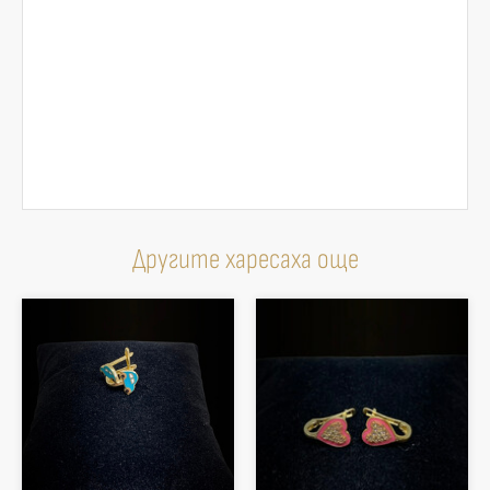
Другите харесаха още