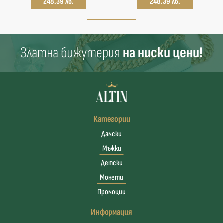
248.39 лв.
248.39 лв.
Златна бижутерия
на ниски цени!
Категории
Дамски
Мъжки
Детски
Монети
Промоции
Информация