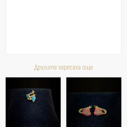
Другите харесаха още