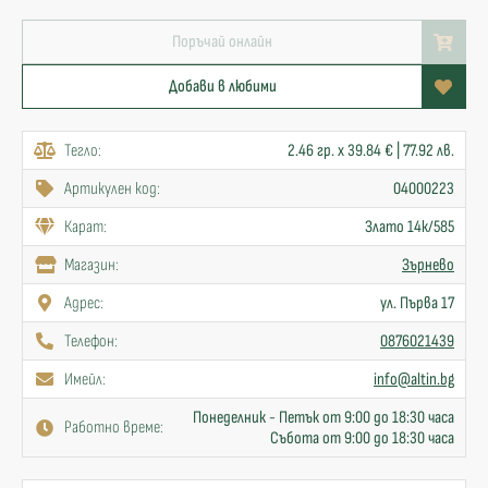
Поръчай онлайн
Добави в любими
Тегло:
2.46 гр. x 39.84 € | 77.92 лв.
Артикулен код:
04000223
Карат:
Злато 14к/585
Mагазин:
Зърнево
Адрес:
ул. Първа 17
Телефон:
0876021439
Имейл:
info@altin.bg
Понеделник - Петък от 9:00 до 18:30 часа
Работно време:
Събота от 9:00 до 18:30 часа