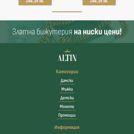
248.39 лв.
248.39 лв.
Златна бижутерия
на ниски цени!
Категории
Дамски
Мъжки
Детски
Монети
Промоции
Информация