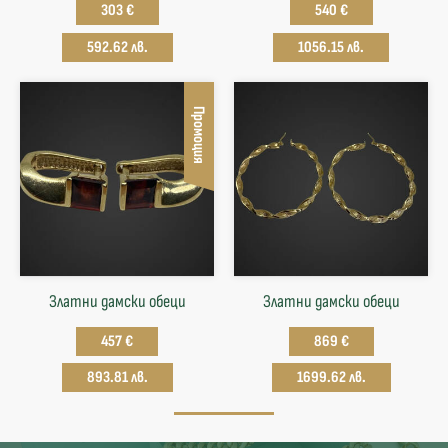
303 €
540 €
592.62 лв.
1056.15 лв.
Промоция
Златни дамски обеци
Златни дамски обеци
457 €
869 €
893.81 лв.
1699.62 лв.