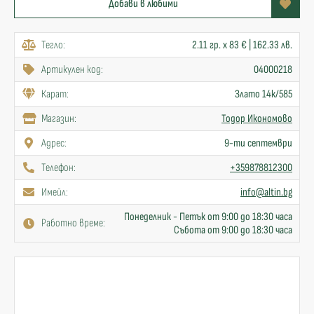
Добави в любими
Тегло:
2.11 гр. x 83 € | 162.33 лв.
Артикулен код:
04000218
Карат:
Злато 14к/585
Mагазин:
Тодор Икономово
Адрес:
9-ти септември
Телефон:
+359878812300
Имейл:
info@altin.bg
Понеделник - Петък от 9:00 до 18:30 часа
Работно време:
Събота от 9:00 до 18:30 часа