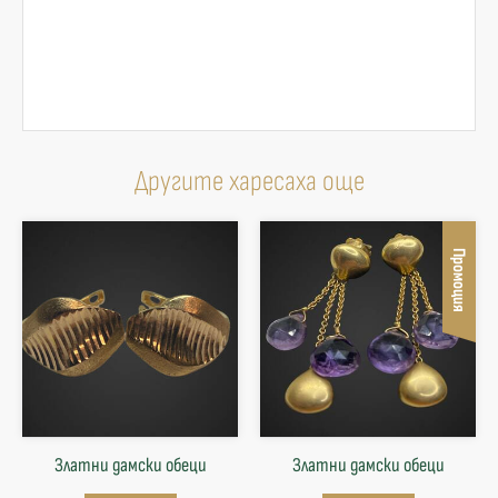
Другите харесаха още
Промоция
Златни дамски обеци
Златни дамски обеци