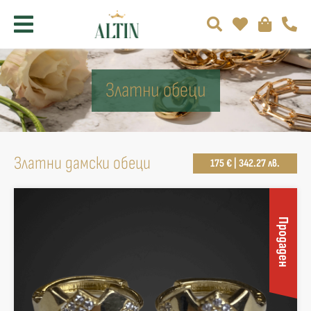
Златни обеци
Златни дамски обеци
175 € | 342.27 лв.
Продаден