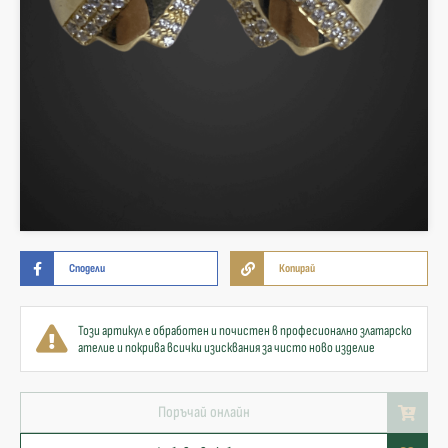
Сподели
Копирай
Този артикул е обработен и почистен в професионално златарско
ателие и покрива всички изисквания за чисто ново изделие
Поръчай онлайн