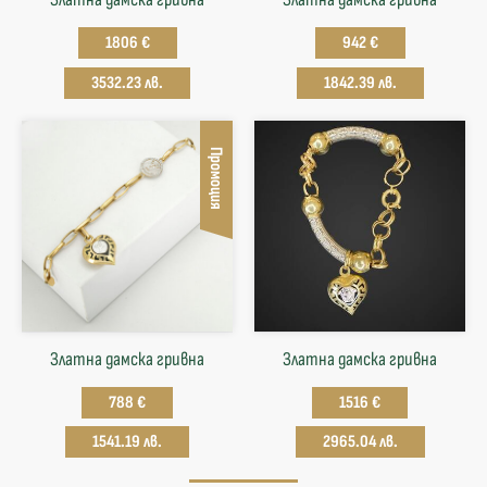
1806 €
942 €
3532.23 лв.
1842.39 лв.
Промоция
Златна дамска гривна
Златна дамска гривна
788 €
1516 €
1541.19 лв.
2965.04 лв.