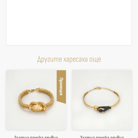
Другите харесаха още
Промоция
Златна дамска гривна
Златна дамска гривна