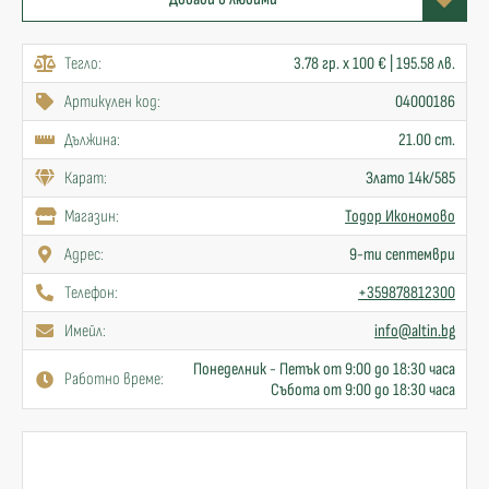
Тегло:
3.78 гр. x 100 € | 195.58 лв.
Артикулен код:
04000186
Дължина:
21.00 cm.
Карат:
Злато 14к/585
Mагазин:
Тодор Икономово
Адрес:
9-ти септември
Телефон:
+359878812300
Имейл:
info@altin.bg
Понеделник - Петък от 9:00 до 18:30 часа
Работно време:
Събота от 9:00 до 18:30 часа