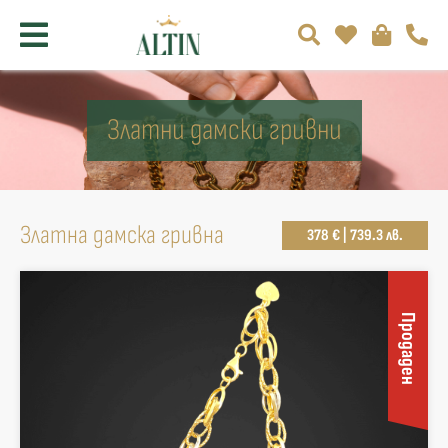
Златни дамски гривни
Златна дамска гривна
378 € | 739.3 лв.
Продаден