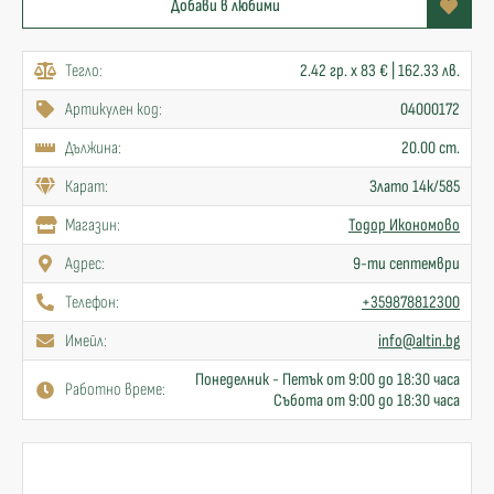
Добави в любими
Тегло:
2.42 гр. x 83 € | 162.33 лв.
Артикулен код:
04000172
Дължина:
20.00 cm.
Карат:
Злато 14к/585
Mагазин:
Тодор Икономово
Адрес:
9-ти септември
Телефон:
+359878812300
Имейл:
info@altin.bg
Понеделник - Петък от 9:00 до 18:30 часа
Работно време:
Събота от 9:00 до 18:30 часа