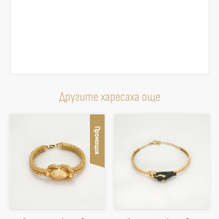
Другите харесаха още
Промоция