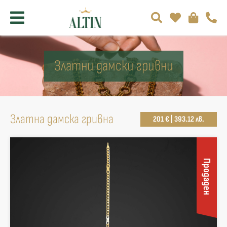
Златни дамски гривни
Златна дамска гривна
201 € | 393.12 лв.
Продаден