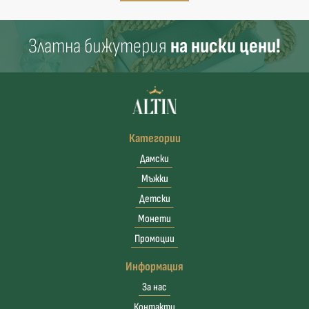
Златна бижутерия
на ниски цени!
Категории
Дамски
Мъжки
Детски
Монети
Промоции
Информация
За нас
Контакти