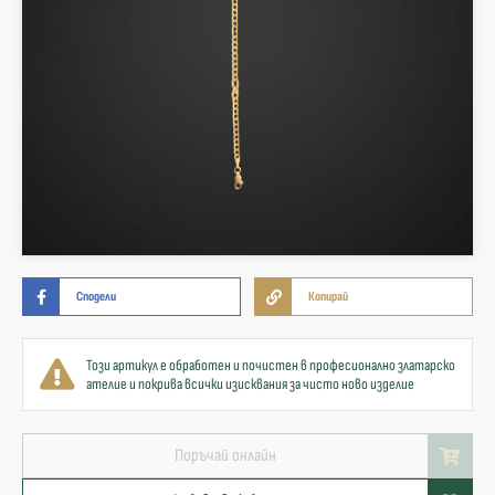
Сподели
Копирай
Този артикул е обработен и почистен в професионално златарско
ателие и покрива всички изисквания за чисто ново изделие
Поръчай онлайн