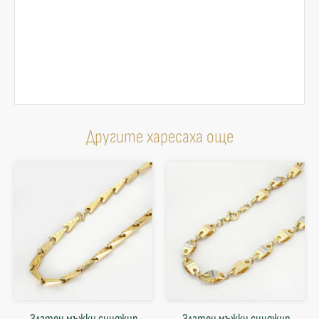
Другите харесаха още
Златен мъжки синджир
Златен мъжки синджир