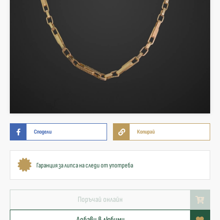
Сподели
Копирай
Гаранция за липса на следи от употреба
Поръчай онлайн
Добави в любими