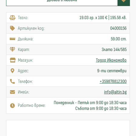
Тегло:
19.03 гр. x 100 € | 195.58 лв.
Артикулен код:
04000156
Дължина:
59.00 cm.
Карат:
Злато 14к/585
Mагазин:
Тодор Икономово
Адрес:
9-ти септември
Телефон:
+359878812300
Имейл:
info@altin.bg
Понеделник - Петък от 9:00 до 18:30 часа
Работно време:
Събота от 9:00 до 18:30 часа