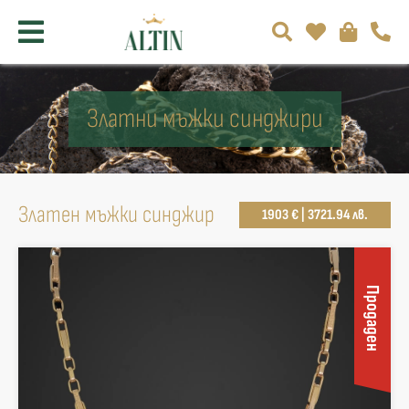
Златни мъжки синджири
Златен мъжки синджир
1903 € | 3721.94 лв.
Продаден