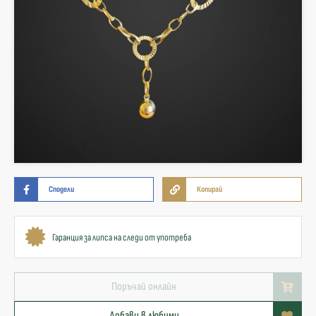
Сподели
Копирай
Гаранция за липса на следи от употреба
Поръчай онлайн
Добави в любими