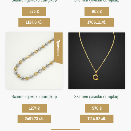
575 €
903 €
1124.6 лв.
1766.11 лв.
Промоция
Златен дамски синджир
Златен дамски синджир
1274 €
570 €
2491.73 лв.
1114.82 лв.