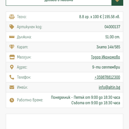
Тегло:
8.8 гр. x 100 € | 195.58 лв.
Артикулен код:
04000137
Дължина:
51.00 cm.
Карат:
Злато 14к/585
Mагазин:
Тодор Икономово
Адрес:
9-ти септември
Телефон:
+359878812300
Имейл:
info@altin.bg
Понеделник - Петък от 9:00 до 18:30 часа
Работно време:
Събота от 9:00 до 18:30 часа