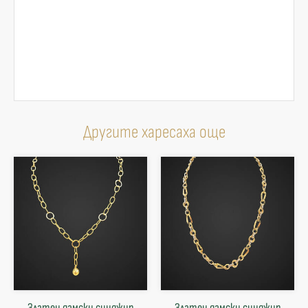
Другите харесаха още
Златен дамски синджир
Златен дамски синджир