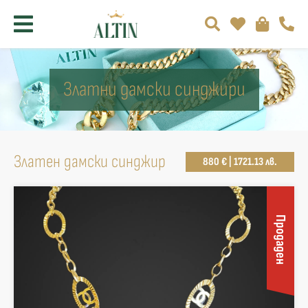
Златни дамски синджири
Златен дамски синджир
880 € | 1721.13 лв.
Продаден