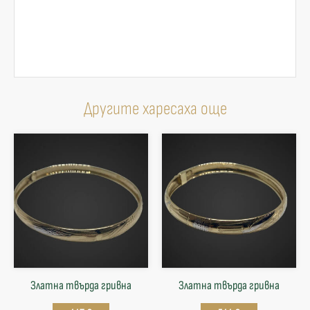
Другите харесаха още
Златна твърда гривнa
Златна твърда гривнa