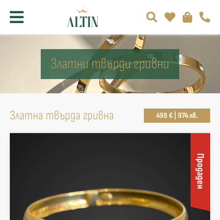
Златни твърди гривни
Златна твърда гривна
498 € | 974 лв.
Продаден