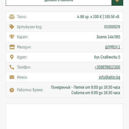
Тегло:
4.98 гр. x 100 € | 195.58 лв.
Артикулен код:
01000029
Карат:
Злато 14к/585
Mагазин:
ШУМЕН 1
Адрес:
бул Славянски 5
Телефон:
+359878812300
Имейл:
info@altin.bg
Понеделник - Петък от 9:00 до 18:30 часа
Работно време:
Събота от 9:00 до 18:30 часа