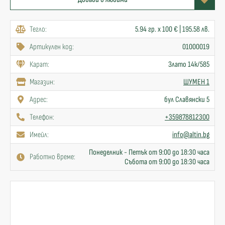
Тегло:
5.94 гр. x 100 € | 195.58 лв.
Артикулен код:
01000019
Карат:
Злато 14к/585
Mагазин:
ШУМЕН 1
Адрес:
бул Славянски 5
Телефон:
+359878812300
Имейл:
info@altin.bg
Понеделник - Петък от 9:00 до 18:30 часа
Работно време:
Събота от 9:00 до 18:30 часа