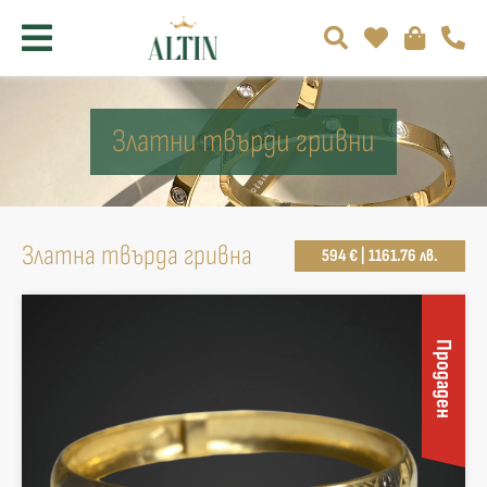
Златни твърди гривни
Златна твърда гривна
594 € | 1161.76 лв.
Продаден