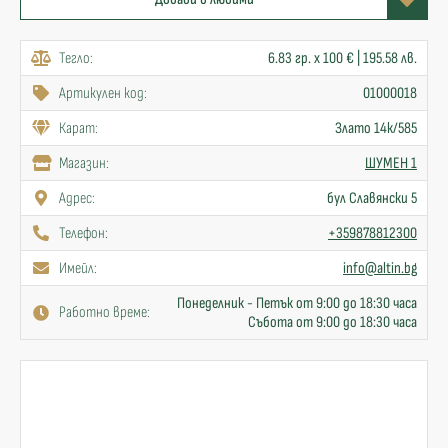
Тегло:
6.83 гр. x 100 € | 195.58 лв.
Артикулен код:
01000018
Карат:
Злато 14к/585
Mагазин:
ШУМЕН 1
Адрес:
бул Славянски 5
Телефон:
+359878812300
Имейл:
info@altin.bg
Понеделник - Петък от 9:00 до 18:30 часа
Работно време:
Събота от 9:00 до 18:30 часа