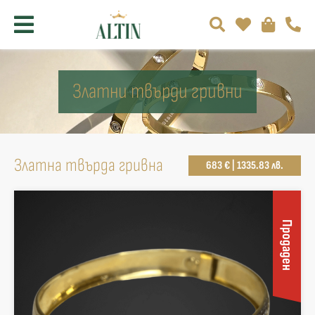
Златни твърди гривни
Златна твърда гривна
683 € | 1335.83 лв.
Продаден