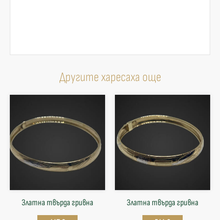
Другите харесаха още
Златна твърда гривнa
Златна твърда гривнa