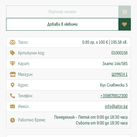
Поръчай онлайн
Добави в любими
Тегло:
0.85 гр. x 100 € | 195.58 лв.
Артикулен код:
01000158
Карат:
Злато 14к/585
Mагазин:
ШУМЕН 1
Адрес:
бул Славянски 5
Телефон:
+359878812300
Имейл:
info@altin.bg
Понеделник - Петък от 9:00 до 18:30 часа
Работно време:
Събота от 9:00 до 18:30 часа