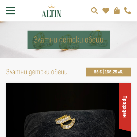
Златни детски обеци
Златни детски обеци
85 € | 166.25 лв.
Продаден