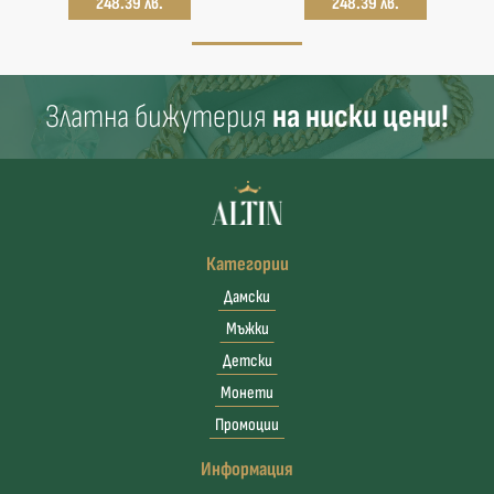
248.39 лв.
248.39 лв.
Златна бижутерия
на ниски цени!
Категории
Дамски
Мъжки
Детски
Монети
Промоции
Информация