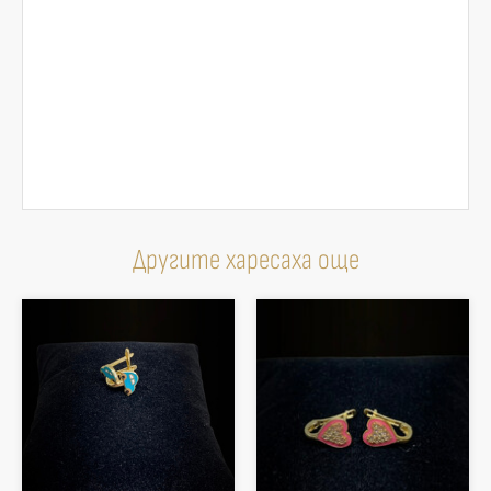
Другите харесаха още