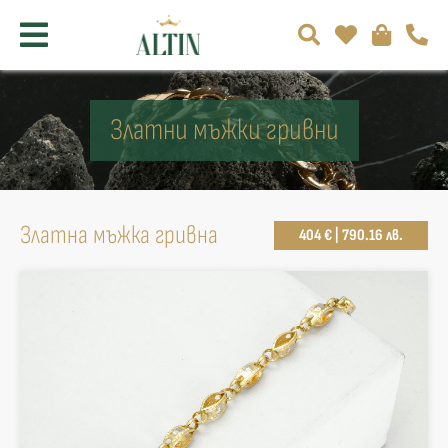
Златни мъжки гривни
Златна мъжка гривна
404 € | 790.16 лв.