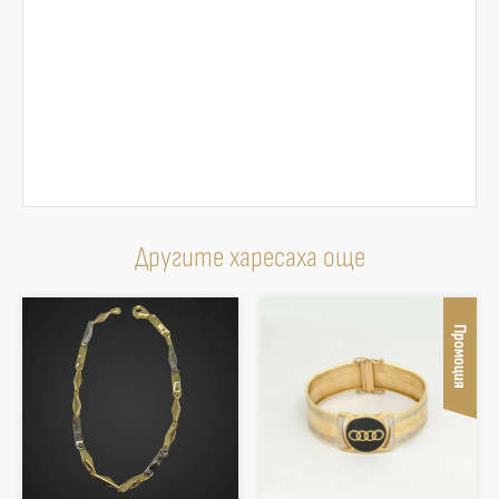
Другите харесаха още
Промоция