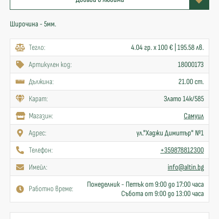
Широчина - 5мм.
Тегло:
4.04 гр. x 100 € | 195.58 лв.
Артикулен код:
18000173
Дължина:
21.00 cm.
Карат:
Злато 14к/585
Mагазин:
Самуил
Адрес:
ул."Хаджи Димитър" №1
Телефон:
+359878812300
Имейл:
info@altin.bg
Понеделник - Петък от 9:00 до 17:00 часа
Работно време:
Събота от 9:00 до 13:00 часа